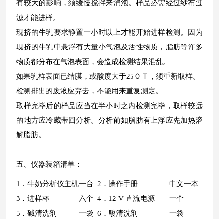
有较大的影响，须缓慢搅拌来消泡。样品必需经过纱布过
滤才能进样。
现挤的牛乳要求静置一小时以上才能开始进样检测。因为
现挤的牛乳中悬浮有大量小气泡及活性物质，脂肪等许多
物质都分布在气泡表面，会造成检测结果混乱。
如果乳样表面已结膜，或酸度大于25０Ｔ，须重新取样。
检测排出的废液应弃去，不能用来重复测定。
取样完毕后的样品应当在半小时之内检测完毕，取样较远
的地方应冷藏带回分析。分析前如脂肪有上浮应先加热溶
解脂肪。
五、仪器装箱清单：
1．牛奶分析仪主机
一台
2．操作手册
中文一本
3．进样杯
六个
4．12 V 直流电源
一个
5．碱清洗剂
一袋
6．酸清洗剂
一袋