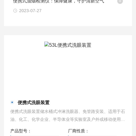
便携式油烟检测仪：保障健康，守护清新空气
2023-07-27
便携式洗眼装置
便携式洗眼装置储水桶式冲淋洗眼器、免管路安装、适用于石
油、化工、化学企业、半导体业等实验室及户外或移动使用，
打开洗眼器1秒钟内喷水、耐腐的ABS塑料喷头，水流可持续1
产品型号：
厂商性质：
5分钟，聚工烯桶手柄，使用方便、快速、可靠。另可增加移