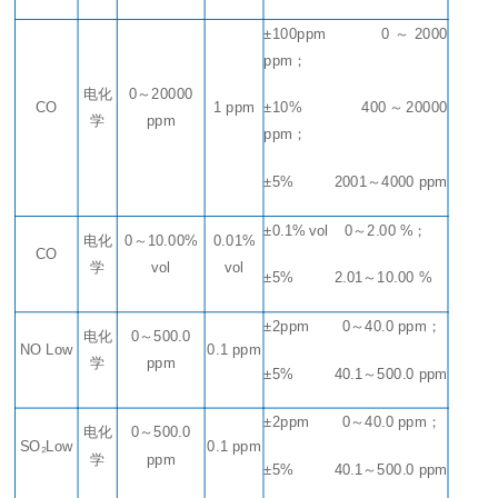
±100ppm
0
～
2000
ppm
；
电化
0
～
20000
CO
1 ppm
±10%
400
～
20000
学
ppm
ppm
；
±5%
2001
～
4000 ppm
±0.1% vol
0
～
2.00 %
；
电化
0
～
10.00%
0.01%
CO
学
vol
vol
±5%
2.0
1
～
10.00 %
±2ppm
0
～
40.0 ppm
；
电化
0
～
500.0
NO Low
0.1 ppm
学
ppm
±5%
40.1
～
500.0 ppm
±2ppm
0
～
40.0 ppm
；
电化
0
～
500.0
SO₂Low
0.1 ppm
学
ppm
±5%
40.1
～
500.0 ppm