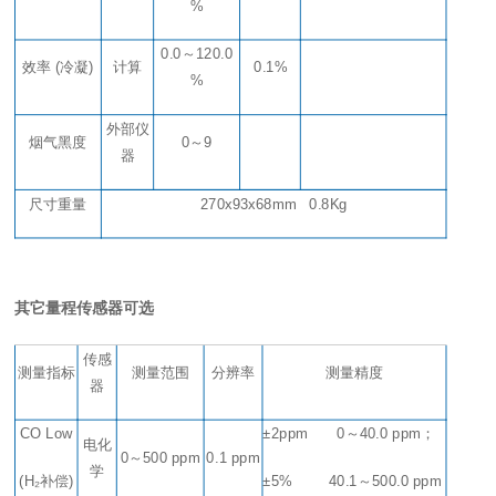
%
0.0
～
120.0
效率 (冷凝)
计算
0.1%
%
外部仪
烟气黑度
0～9
器
尺寸重量
270
x9
3
x6
8
mm
0.8Kg
其它量程传感器可选
传感
测量指标
测量范围
分辨率
测量精度
器
CO Low
±2ppm
0
～
40.0 ppm
；
电化
0
～
500 ppm
0.1 ppm
学
(H₂补偿)
±5%
40.1
～
500.0 ppm