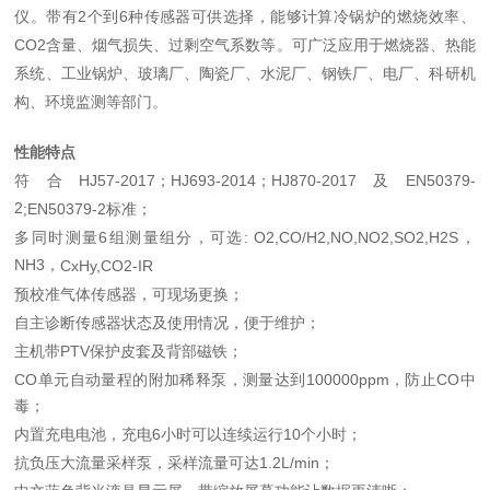
仪。带有
2个到6种传感器可供选择，能够计算冷锅炉的燃烧效率、
CO2含量、烟气损失、过剩空气系数等。可广泛应用于燃烧器、热能
系统、工业锅炉、玻璃厂、陶瓷厂、水泥厂、钢铁厂、电厂、科研机
构、环境监测等部门。
性能特点
符合
HJ57-2017
；
HJ693-2014
；
H
J870-2017
及
EN50379-
2
;
EN50379-2标准；
多同时测量
6
组测量组分
，
可
选
: O2,CO/H2,NO,NO2,SO2,
H2S，
NH3，
CxHy,CO2-IR
预校准
气
体传感器，可现场更换
；
自主诊断传感器状态及使用情况，便于维护；
主机带
PTV
保护皮套及背部磁铁
；
CO单元
自
动量程的附加稀释泵，测量达到
100000ppm
，防止
CO中
毒；
内置充电电池，充电
6小时可以连续运行10个小时
；
抗负压大流量采样泵，采样流量可达
1.2L/min
；