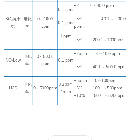
±2
0
～
40.0 ppm
；
0.1 ppm
SO₂抗干
电化
0
～
1000
±5%
40.1
～
200.0
0.1 ppm
扰
学
ppm
ppm
；
1 ppm
±5%
200.1
～
1000ppm
±2ppm
0
～
40.0 ppm
；
电化
0
～
500.0
NO₂Low
0.1 ppm
学
ppm
±5%
40.1
～
500.0 ppm
±5ppm
0
～
100ppm
电化
0.1ppm
H2S
0
～
5000ppm
±5%
100.1
～
500ppm
学
1ppm
±10%
500.1
～
5000ppm