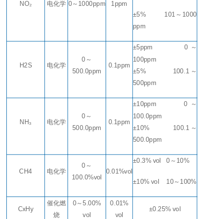
NO₂
电化学
0
～
1000ppm
1ppm
±5%
101
～
1
000
ppm
±5ppm 0
～
0
～
100ppm
H2S
电化学
0.1ppm
500.0ppm
±5% 100.1
～
500ppm
±10ppm
0
～
0
～
100.0ppm
NH₃
电化学
0.1ppm
500.0ppm
±10%
100.1
～
500.0ppm
±0.3% vol 0
～
10%
0
～
CH4
电化学
0.01%vol
100.0%vol
±10% vol
10
～
100%
催化燃
0
～
5.00%
0.01%
CxHy
±0.25% vol
烧
vol
vol