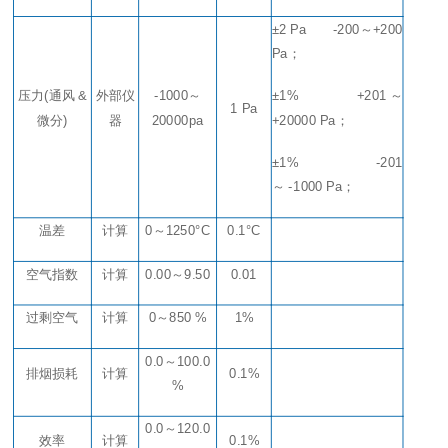
±2 Pa
-200
～
+200
Pa
；
压力(通风 &
外部仪
-1000
～
±1%
+201
～
1 Pa
微分)
器
20000pa
+20000 Pa
；
±1%
-201
～
-1000 Pa
；
温差
计算
0
～
1250°C
0.1°C
空气指数
计算
0.00
～
9.50
0.01
过剩空气
计算
0
～
850 %
1%
0.0
～
100.0
排烟损耗
计算
0.1%
%
0.0
～
120.0
效率
计算
0.1%