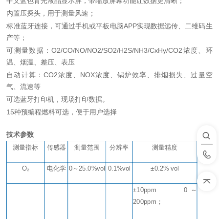
中文蓝色背光液晶显示屏，带缩放屏幕功能让数据更清晰
；
内置压探头，
用
于测量
风
速
；
标准蓝牙连接，
可通过手机或平板电脑
APP
实现数据远传
、二维码生
产等；
可测量数据：
O2/CO/NO/NO2/SO2/H2S/NH3/CxHy/CO2浓度、环
温、烟温、差压、表压
自动计算：
CO2浓度、NOX浓度、锅炉效率、排烟损失、过量空
气、流速等
可选蓝牙打印机，现场打印数据。
15种预编程燃料可选，便于用户选择
技术参数
+
测量指标
传感器
测量范围
分辨率
测量精度
O₂
电化学
0
～
25.0%vol
0.1%vol
±0.2% vol
±10ppm 0
～
200ppm；