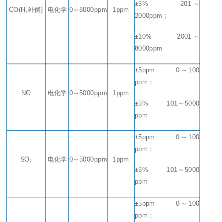
±5%
201
～
CO(H₂补偿)
电化学
0
～
8000ppm
1ppm
2000ppm
；
±10%
2001
～
8000ppm
±5ppm
0
～
100
ppm
；
NO
电化学
0
～
5000ppm
1ppm
±5%
101
～
5000
ppm
±5ppm
0
～
100
ppm
；
SO₂
电化学
0
～
5000ppm
1ppm
±5%
101
～
5000
ppm
±5ppm
0
～
100
ppm
；