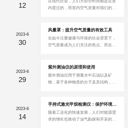
在现代社会，人们大部分时间都是在室
中的油烟成分进行实时检测和分析。其
12
过精确控制和调节温度和湿度参数，可
内度过的，而室内空气质量对我们的健
基本原理是利用化学传感器或光学传感
以消除外部环境因素对测量结果的影
康和舒适感至关重要。然而，由于建筑
器对油烟成分进行检测，然后将检测结
响。例如，在材料研究中，温度和湿度
材料、家具装饰、清洁剂等释放出来的
果转...
变化可能导致样品水分含量改变或微观
挥发性有机化合物（VOCs）可能导致
风量罩：提升空气质量的有效工具
结构发生变化，从而影响最终得到准确
2023-6
空气中污染物超标。一.什么是VOC气
在如今注重健康与环保的社会背景下，
数据。而借助该系统，可以模拟不同环
30
体检测仪？VOC气体检测仪是一种用于
空气质量成为人们关注的焦点。而在改
境下物体质量特性，并在相同测试条件
监测和测试空气中挥发性有机化合物
善室内空气质量方面，风量罩作为一种
下进行比较分析。其次，恒温恒湿称重
（VolatileOrganicCompounds）含量
有效的工具被广泛采用。本文将介绍风
系统具...
的设备。通过采集样品并使用特定传感
量罩的定义、运作原理以及其在提升空
紫外测油仪的原理和使用
器或探头进行分析，能够准确地检测出
2023-6
气质量中的积极作用。风量罩，又称为
紫外测油仪用于测量水中石油以及矿
各种常见及潜在存在于室内环境中的V
29
排风罩或集尘罩，是一种安装在通风系
物，基于各种物质的分子及其结构，对
OCs，并提供相关数据以便评估和改善
统上的装置，旨在收集和排除空气中的
不同波长的单色光呈现选择性吸收的特
空气质量。...
污染物和颗粒物。它通常由金属或塑料
性。检测原理：在pH≤2的条件下，用
制成，具有开放的底部和侧面，并且可
正己烷萃取样品中的油类物质，经脱水
手持式激光甲烷检测仪：保护环境，保障安全
以通过管道连接到通风系统。风量罩通
2023-6
后，再用硅酸镁吸附除去动植物油类等
随着工业化的快速发展，人们对能源需
过吸入周围空气并排出被污染的空气，
14
极性物质，其中的石油类物质经紫外光
求的增长也推动了油气勘探和开采的不
从而提供清洁的空气环境。风量罩的运
源激发光源照射，分子产生跃迁，当分
断扩大。然而，这也带来了一系列环境
作原理基于气流的控制和分离机制。当