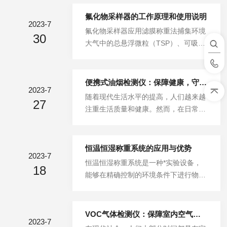
检测和监测其中的污染物含量，为环境
保护和工业安全提供关键信息。本文将
氟化物采样器的工作原理和使用说明
2023-7
介绍烟气分析仪的原理、主要特点以及
氟化物采样器应用滤膜称重法捕集环境
30
在环境监测和工业应用中的重要作用，
大气中的总悬浮微粒（TSP）、可吸入
展示其在提高生产效率和保护环境方面
微粒（PM10）及细颗粒物（PM2.
的价值。烟气分析仪的核心部分是传感
5）。适用于环境突发事件和环境评估
器系统，它可以测量烟气中的各种污染
现场的tsp采样，并针对重金属、氟化
便携式油烟检测仪：保障健康，守护清新空气
物组分。常见的污染物包括二氧化硫
2023-7
物和源解析采样进行优化设计，是各级
随着现代生活水平的提高，人们越来越
（SO2）、氮氧化物（NOx）、一氧化
27
各级环境监测部门、疾控中心、工矿企
注重生活质量和健康。然而，在日常生
碳（CO）和颗粒物等。烟气分析仪通
业、军事及科研教育院所理想的仪器。
活中，我们常常忽视了一个潜在的健康
过吸收、散射或离子化等方法，对烟气
工作原理：使一定体积的空气以恒定的
威胁——油烟。为了解决这一问题，便
中...
速度通过已知质量的滤膜，悬浮在空气
携式油烟检测仪应运而生。本文将介绍
恒温恒湿称重系统的应用与优势
中的颗粒被堵塞在滤膜上。根据滤膜质
2023-7
便携式油烟检测仪的基本原理、功能特
恒温恒湿称重系统是一种*实验设备，
量的增加和空气通过滤膜的体积，确定
18
点以及在家庭和公共场所中的应用，旨
能够在精确控制的环境条件下进行物体
空气中总悬浮颗粒物的质量浓度，可用
在引起人们对油烟危害的重视，并提供
质量测量。它广泛应用于科学研究、工
于颗粒物中金属、无机盐、有机污染...
一种有效的解决方案。一、便携式油烟
业生产和质量检测等领域，并带来了许
检测仪的基本原理便携式油烟检测仪采
多显著的优势。首先，恒温恒湿称重系
VOC气体检测仪：保障室内空气质量的守护者
用*气体传感技术，通过传感器对空气
2023-7
统能够提供稳定且可靠的环境条件。通