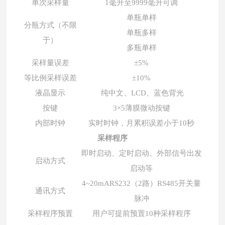
单次采样量
1毫升至9999毫升可调
单瓶单样
分瓶方式（不限
单瓶多样
于）
多瓶单样
采样量误差
±5%
等比例采样误差
±10%
液晶显示
纯中文、LCD、蓝色背光
按键
3×5薄膜微动按键
内部时钟
实时时钟，月累积误差小于10秒
采样程序
即时启动、定时启动、外部信号出发
启动方式
启动等
4~20mARS232（2路）RS485开关量
通讯方式
脉冲
采样程序预置
用户可提前预置10种采样程序