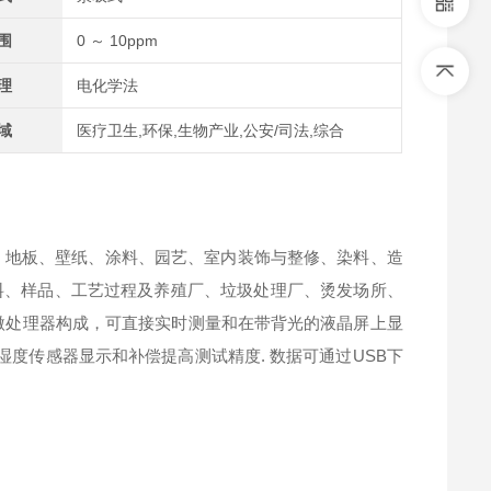
围
0 ～ 10ppm
理
电化学法
域
医疗卫生,环保,生物产业,公安/司法,综合
俱、地板、壁纸、涂料、园艺、室内装饰与整修、染料、造
料、样品、工艺过程及养殖厂、垃圾处理厂、烫发场所、
和微处理器构成，可直接实时测量和在带背光的液晶屏上显
湿度传感器显示和补偿提高测试精度. 数据可通过USB下