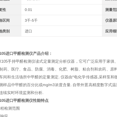
复性
0.01
测量范
格区间
3千-5千
仪器原
地类别
进口
应用领
105
进口甲醛检测仪
产品介绍：
X105手持甲醛检测仪读式定量测定分析仪器，它可广泛应用于家
制药、医疗、食品、防腐、消毒、化肥、树脂、粘合剂和农药、原
车间和生活场所中甲醛的定量测定. 仪器由*电化学传感器,采样泵
测样品中甲醛的百分比或mg/m3浓度含量. 自带外置高精度数字式温
连续实时环境监测和分析.
105
进口甲醛检测仪
性能特点
量程检测范围
速响应