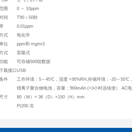
范围
0 ～ 10ppm
时间
T90＜50秒
率
0.01ppm
方式
电化学
单位
ppm和 mg/m3
方式
泵吸式
功能
可存储500组数据
下载接口
USB
条件
工作环境：5～45℃，湿度 <90%RH,存储环境：-20～50℃，
源
锂离子聚合物电池，容量：900mAh (>3小时连续使） AC电源
尺寸
80（W）× 36（D）×150（H）mm
量
约200 克