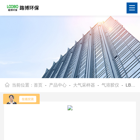
当前位置：
首页
-
产品中心
-
大气采样器
-
气溶胶仪
- LB-QRJ01微生物气溶胶浓缩器