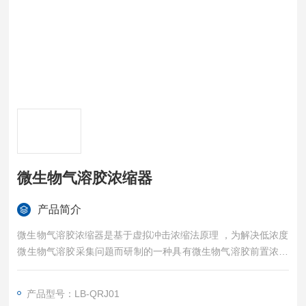
微生物气溶胶浓缩器
产品简介
微生物气溶胶浓缩器是基于虚拟冲击浓缩法原理 ，为解决低浓度
微生物气溶胶采集问题而研制的一种具有微生物气溶胶前置浓缩
功能、且与标准微生物采样器配套的新型仪器，旨在提供一种高
效率生物浓缩器，为微生物污染的检测和研究提供支持。本产品
产品型号：LB-QRJ01
符合标准《GB/T 18204.5-2013 公共场所卫生检验方法 第5部