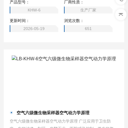
产品型号：
厂商性质：
是由六个撞击器组合成一体，每一级实际是一个单级采样器，
KHW-6
生产厂家
利用6次反复撞击原理，绝大部分粒子特别是在气管及肺沉降
更新时间：
浏览次数：
的粒子基本都撞击下来，因而它采集到的粒子大小范围自然比
单级的广，这是一些单级撞击采样器。撞击器的圆形喷口比
2026-05-19
651
空气六级微生物采样器空气动力学原理
空气六级微生物采样器空气动力学原理 广泛应用于卫生防