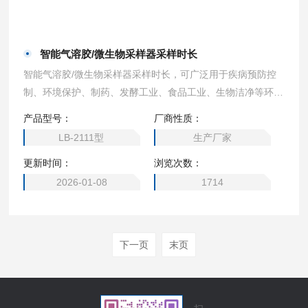
智能气溶胶/微生物采样器采样时长
智能气溶胶/微生物采样器采样时长，可广泛用于疾病预防控
制、环境保护、制药、发酵工业、食品工业、生物洁净等环境
的空气微生物数量及其大小分布的采样监测，以及有关科研、
产品型号：
厂商性质：
教学部门作空气微生物的采样研究，为评价环境空气微生物污
LB-2111型
生产厂家
染的危害及其治理措施提供科学依据。
更新时间：
浏览次数：
2026-01-08
1714
下一页
末页