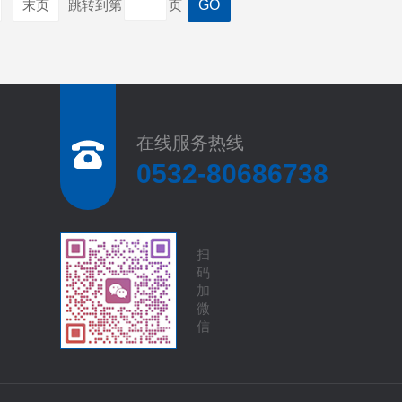
末页
跳转到第
页
在线服务热线
0532-80686738
扫
码
加
微
信