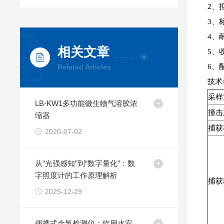
2、
3、标
4、
相关文章
5、
6、
Related Articles
技术
采样
LB-KW1多功能微生物气溶胶浓
撞击
缩器
捕获
2020-07-02
从“光强感知”到“数字量化”：数
字照度计的工作原理解析
捕获
2025-12-29
便携式余氯检测仪：饮用水安