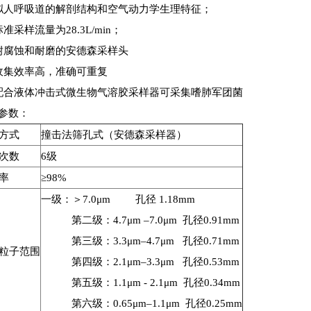
拟人呼吸道的解剖结构和空气动力学生理特征；
准采样流量为28.3L/min；
耐腐蚀和耐磨的安德森采样头
收集效率高，准确可重复
配合液体冲击式微生物气溶胶采样器可采集嗜肺军团菌
参数：
方式
撞击法筛孔式（安德森采样器）
次数
6级
率
≥98%
一级：＞7.0μm 孔径 1.18mm
第二级：4.7μm –7.0μm 孔径0.91mm
第三级：3.3μm–4.7μm 孔径0.71mm
粒子范围
第四级：2.1μm–3.3μm 孔径0.53mm
第五级：1.1μm - 2.1μm 孔径0.34mm
第六级：0.65μm–1.1μm 孔径0.25mm