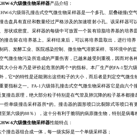
KHW-6
六级微生物采样器
产品介绍：
-KHW-6六级筛孔撞击式空气微生物采样器是一个多孔、层叠碰撞(
撞击盘具有直径和数量经过严格涉及的加速喷射小孔。该采样器可
、形状或密度。采样器的每级中可放置一个装有琼脂培养基的培养
的撞击留在培养基上。采样结束后，可以将培养皿取出，进行培养
制药、发酵工业、医院感染控制、微生物气溶胶采样、等环境中的监
空气微生物污染所造成的严重伤害，已越来越受到重视，因而对各
其大小分布乃是评价起危害的两个*的指标。本厂生产的FA-1型
外，它*的特性是还能测出这些粒子的大小，而后者是判定空气微生
重要指标之一。FA-1六级筛孔撞击式空气微生物采样器它是由六
反复撞击原理，绝大部分粒子特别是在气管及肺沉降的粒子基本都撞
一些单级撞击采样器所*的。撞击器的圆形喷口比裂隙式等喷口有
增至第六级的88％），这十分有利于脆弱的病原微生物，特别是病毒
KHW-6
六级微生物采样器
性能特点：
六个撞击器组合成一体，每一级实际是一个单级采样器；