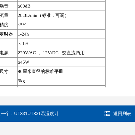
噪音
≤60dB
流量
28.3L/min（标准，可调）
精度
≤5%
定时器
1-24h
＜1%
电源
220V/AC ， 12V/DC 交直流两用
≤45W
尺寸
90厘米直径的标准平皿
3kg
230×150×170mm
上一个：
UT331UT331温湿度计
返回列表