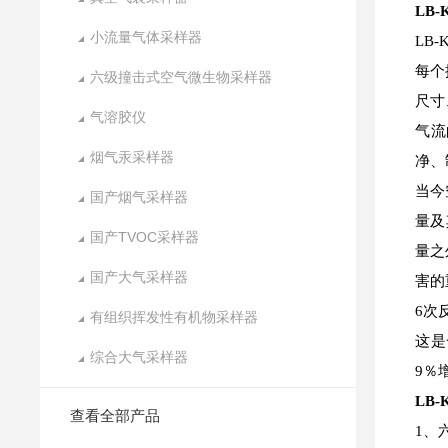
LB-
小流量气体采样器
LB
每个
六级撞击式空气微生物采样器
尺寸
气溶胶仪
气流
烟气汞采样器
净、
当今
国产烟气采样器
量及
国产TVOC采样器
量之
国产大气采样器
害的
6次
有组织挥发性有机物采样器
这是
综合大气采样器
9％
LB-
查看全部产品
1、