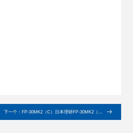
下一个：
FP-30MK2（C）日本理研FP-30MK2（C）光电光度甲醛检测仪