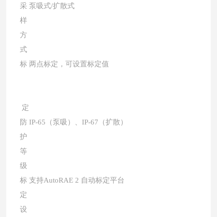
采
泵吸式/扩散式
样
方
式
标
两点标定，可设置标定值
定
防
IP-65（泵吸）、IP-67（扩散）
护
等
级
标
支持AutoRAE 2 自动标定平台
定
设