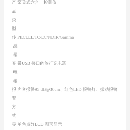
产
泵吸式六合一检测仪
品
类
型
传
PID/LEL/TC/EC/NDIR/Gamma
感
器
充
带USB 接口的旅行充电器
电
器
报
声音报警95 dB@30cm、红色LED 报警灯、振动报警
警
方
式
显
单色点阵LCD 图形显示