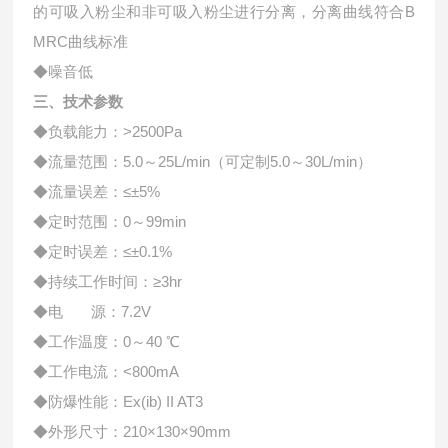
的可吸入粉尘和非可吸入粉尘进行分离，分离曲线符合
B
MRC
曲线标准
◆噪音低
三、技术参数
◆负载能力：
>2500Pa
◆流量范围：
5.0
～
25L/min
（可定制
5.0
～
30L/min
）
◆流量误差：≤±
5%
◆定时范围：
0
～
99min
◆定时误差：≤±
0.1%
◆持续工作时间：≥
3hr
◆电 源：
7.2V
◆工作温度：
0
～
40
℃
◆工作电流：
<800mA
◆防爆性能：
Ex(ib) II AT3
◆外形尺寸：
210
×
130
×
90mm