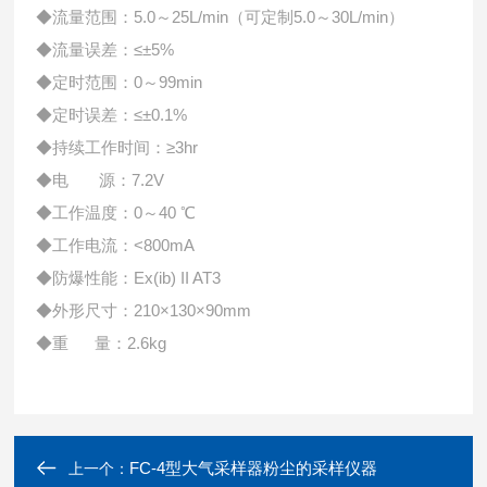
◆流量范围：
5.0
～
25L/min
（可定制
5.0
～
30L/min
）
◆流量误差：≤±
5%
◆定时范围：
0
～
99min
◆定时误差：≤±
0.1%
◆持续工作时间：≥
3hr
◆电 源：
7.2V
◆工作温度：
0
～
40
℃
◆工作电流：
<800mA
◆防爆性能：
Ex(ib) II AT3
◆外形尺寸：
210
×
130
×
90mm
◆重 量：
2.6kg
FC-4型大气采样器粉尘的采样仪器
上一个：