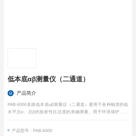
低本底αβ测量仪（二通道）
产品简介
PAB-6000多路低本底αβ测量仪（二通道）要用于各种物质的低
水平总α、总β的放射性比活度的准确测量。用于环境保护，对
水、空气、土壤、建筑物中的放射性检测；用于卫生防疫，对饮
用水、食品、蔬菜、奶类及奶制品中的放射性检测；用于建材检
产品型号：PAB-6000
验，对花岗石、大理石、砂石、煤渣砖、矿渣砖等放射性检验；