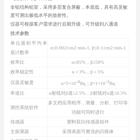
全铅结构铅室，采用多层复合屏蔽，本底低，具有高灵敏
度可测出极低水平的放射性。
可升级到八通道
仪器可根据客户需求进行后期升级，
技术参数
单位面积平均本
α≤0.002/cm2·min-1, β≤0.1/cm2·min-1
底计数率
效率比
α≥85%，β≥58%
效率稳定性
α＜3%，β＜5%
-4
-3
仪器灵敏度
α=5×10
Bq；β=1×10
Bq
串道比
α射线对β道≤2.5%，β射线对α道≤0.3%
多文档应用程序，测量、分析、打印等
测控系统软件
功能可同时进行
传感器
塑料双闪传感器组件
主探测器
采用表面可擦洗的闪烁体