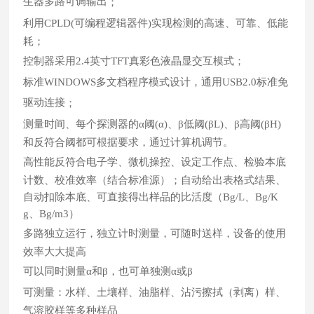
生器多路可调输出
；
利用
CPLD(可编程逻辑器件)
实现检测的高速、可靠、低能
耗；
控制器采用2.4英寸TFT真彩色液晶显交互模式
；
标准WINDOWS多文档程序模式设计
，
通用USB2.0标准免
驱动连接
；
测量时间、每个探测器的α阈(α)、β低阈(βL)、β高阈(βH)
和反符合阈都可根据要求，通过计算机调节。
高性能反符合电子学、微机操控、设定工作点、检验本底
计数、校准效率（结合标准源）；自动给出表格式结果、
自动扣除本底、可直接得出样品的比活度（Bg/L、Bg/K
g、Bg/m3）
多路独立运行，独立计时测量，可随时送样，设备的使用
效率大大提高
可以同时测量α和β，也可单独测α或β
可测量：水样、土壤样、油脂样、沾污擦拭（剥离）样、
气溶胶样等多种样品