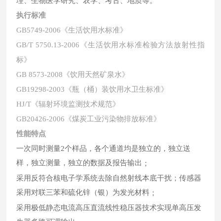
理、生物医学研究、农学、考古、地质等。
执行标准
GB5749-2006《生活饮用水标准》
GB/T 5750.13-2006《生活饮用水标准检验方法放射性指
标》
GB 8573-2008《饮用天然矿泉水》
GB19298-2003《瓶（桶）装饮用水卫生标准》
HJ/T《辐射环境监测技术规范》
GB20426-2006《煤炭工业污染物排放标准》
性能特点
一次同时测量2个样品，
各个通道均是独立的，独立送
样，独立测量，独立的数据及报告输出
；
采用反符合核电子学系统去除自然射线本底干扰
；
传感器
采用对联三苯和硫化锌（银）为发光材料
；
采用极低静态电流高压直流线性稳压器技术实现单高压发