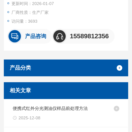
更新时间：2026-01-07
用于核电及其他核设施排出物、大气、环境监测；其它还可用于
辐射防护、保健物理、生物医学研究、农学、考古、地质等。
厂商性质：生产厂家
访问量：3693
15589812356
产品咨询
产品分类
相关文章
便携式红外分光测油仪样品前处理方法
2025-12-08