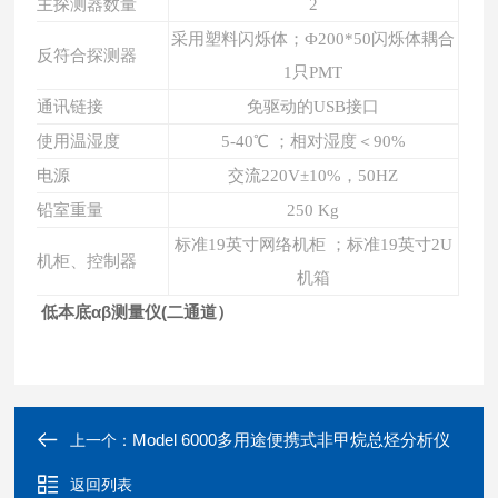
主探测器数量
2
采用塑料闪烁体
；
Ф200*50闪烁体耦合
反符合探测器
1只PMT
通讯链接
免驱动的USB接口
使用
温湿
度
5-40℃
；
相对湿度＜90%
电源
交流220V±10%，50HZ
铅室重量
250 Kg
标准19英寸网络机柜
；
标准19英寸2U
机柜
、
控制器
机箱
低本底αβ测量仪(二通道）
Model 6000多用途便携式非甲烷总烃分析仪
上一个：
返回列表