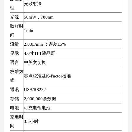
光散射法
理
光源
50mW，780nm
取样时
1min
间
流量
2.83L/min ；误差±5%
显示
4.0寸TFT液晶屏
语言
中英文切换
校准方
零点校准及K-Factor校准
式
通讯
USB/RS232
存储
2,000,000条数据
电池
可充电锂电池
充电时
3.5小时
间