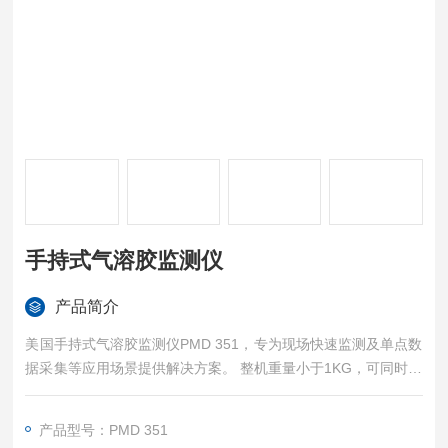
手持式气溶胶监测仪
产品简介
美国手持式气溶胶监测仪PMD 351，专为现场快速监测及单点数
据采集等应用场景提供解决方案。 整机重量小于1KG，可同时监
测PM1, PM2.5, PM4, PM10, TSP数据，非常适合现场及点源监
测；4寸大屏及7个独立按键，易于操作；内置两百万组数据存
产品型号：PMD 351
储，可U盘直接导出；内置大容量锂电池，正常可运行8小时以