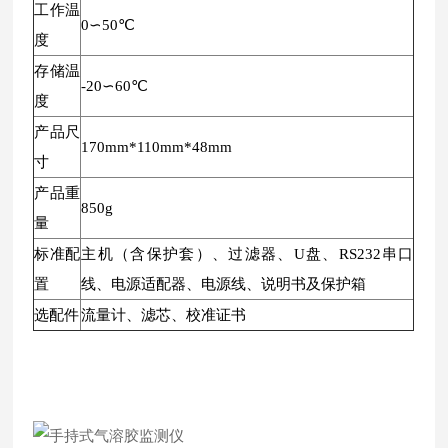
工作温
0∽50℃
度
存储温
-20∽60℃
度
产品尺
170mm*110mm*48mm
寸
产品重
850g
量
标准配
主机（含保护套）、过滤器、U盘、RS232串口
置
线、电源适配器、电源线、说明书及保护箱
选配件
流量计、滤芯、校准证书