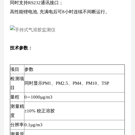
同时支持RS232通讯接口；
高性能锂电池, 充满电后可8小时连续不间断运行。
技术参数：
项目
参数
检测项
同时显示PM1、PM2.5、PM4、PM10、TSP
目
量程
0∽1000μg/m3
测量精
±10% 校正溶胶
度
分辨率
0.1μg/m3
测量原