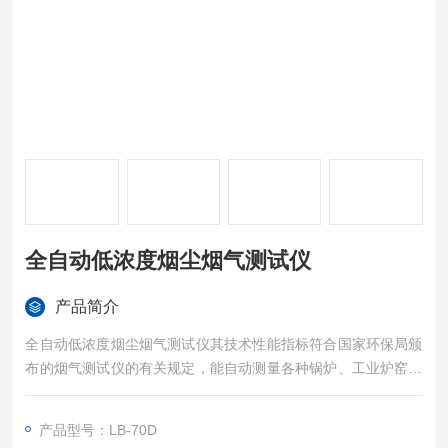
全自动低浓度烟尘烟气测试仪
产品简介
全自动低浓度烟尘烟气测试仪其技术性能指标符合国家环保局颁
布的烟气测试仪的有关规定，能自动测量各种锅炉、工业炉窑排
放烟气中O2、SO2、NO、NO2、CO、CO2、H2S气体的浓
度，同时也测量烟气动压、静压、大气压、温度、含湿量、流量
产品型号：LB-70D
计前压力等参数。