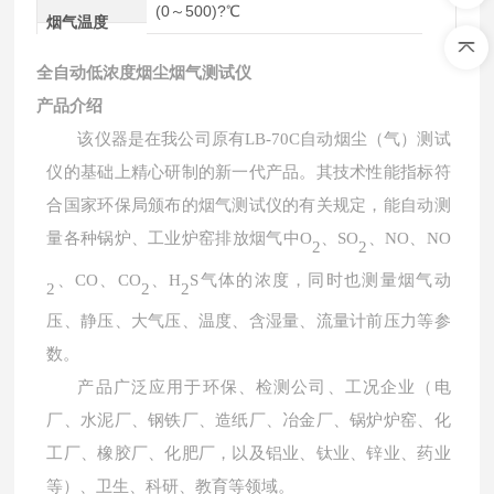
(0～500)?℃
烟气温度
全自动低浓度烟尘烟气测试仪
产品
介绍
该仪器是在我公司原有
LB-70C
自动烟尘（气）测试
仪的基础上精心研制的新一代产品。其技术性能指标符
合国家环保局颁布的烟气测试仪的有关规定，能自动测
量各种锅炉、工业炉窑排放烟气中
O
、
SO
、
NO
、
NO
2
2
、
CO
、
CO
、
H
S
气体的浓度，同时也测量烟气动
2
2
2
压、静压、大气压、温度、含湿量、流量计前压力等参
数。
产品广泛应用于环保、检测公司、工况企业（电
厂、水泥厂、钢铁厂、造纸厂、冶金厂、锅炉炉窑、化
工厂、橡胶厂、化肥厂，以及铝业、钛业、锌业、药业
等）、卫生、科研、教育等领域。