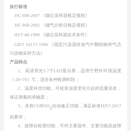
执行标准
JJG 680-2007
《烟尘采样器检定规程》
JJG 968-2002
《烟气分析仪检定规程》
HJ/T 48-1999
《烟尘采样器技术条件》
GB/T 16157-1966
《固定污染源排放气中颗粒物和气态
污染物采样方法》
产品特点
1、
高清背光
5.7
寸
LED
显示屏，适用于野外环境温度
（
-20~70
）℃，适合各种检测时段；
2、
温度补偿功能，可校准温度变化引起的流量误差，
保证测量的准确度；
3、
具有
CO
对
SO
自动修正功能，满足标准
HJ57-2017
2
的要求；
4、
故障自检测功能，可对主要器件、主要功能及故障