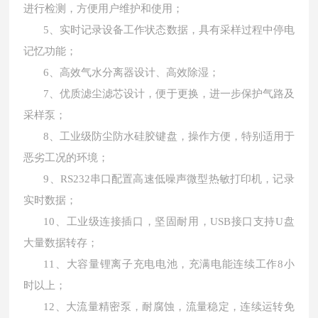
进行检测，方便用户维护和使用；
5、
实时记录设备工作状态数据，具有采样过程中停电
记忆功能；
6、
高效气水分离器设计、高效除湿；
7、
优质滤尘滤芯设计，便于更换，进一步保护气路及
采样泵；
8、
工业级防尘防水硅胶键盘，操作方便，特别适用于
恶劣工况的环境；
9、
RS232
串口配置高速低噪声微型热敏打印机，记录
实时数据；
10、
工业级连接插口，坚固耐用，
USB
接口支持
U
盘
大量数据转存；
11、
大容量锂离子充电电池，充满电能连续工作
8
小
时以上；
12、
大流量精密泵，耐腐蚀，流量稳定，连续运转免