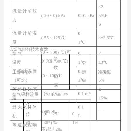
≤
2.
流量计前压
(-30
～
0) kPa
0.01 kPa
5%F
力
S
流量计前温
0.
(-55
～
125)
℃
≤±
2.5
℃
度
1
℃
2.
烟气部分技术参数
(0
～
500)
℃
(
可
烟气
0.
≤
参
扩充到
800
℃
)
温度
1
℃
±
3
℃
分
数
干湿球温度
0.
≤±
1.
主要参数
辨
准确度
(0
～
100)
℃
范
（可选）
1
℃
5%
率
围
等速采样流
≤
（
5
～
45
）
m/s
0.1 m/s
烟气采样流量
≤
1.0L/min
速
±
5%
O
2
最大采样体
0.1
9999.9L
—
(0
～
25/
0.
传
积
L
30*) %
1%
感
等速跟踪响
不超过
20s