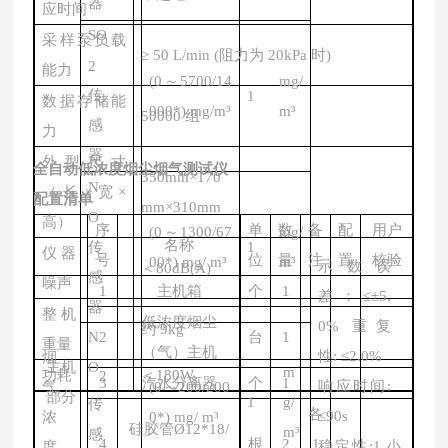
器
应时间
SO
采样泵负载
≥
50 L/min (
阻力为
20kPa
时
)
2
能力
(0
～
5700/14
mg/
传
1
数据存储能
000*) mg/
m³
m³
50000
组
感
力
器
外型尺寸
全自动低浓度烟尘烟气测试仪
350mm
×
170
N
（长
×宽×
配置清单
mm
×
310mm
O
高）
序
单
数
备
配
用户
(0
～
1300/67
mg/
名称
传
1
仪器
号
位
量
注
置
核验
00*) mg/
m³
m³
示数误
＜
80dB(A)
感
噪声
1
主机箱
个
1
差：
≤±
5.
器
整机
低浓度烟尘
0%
重复
约
9kg
N
2
台
1
重量
（气）主机
性
:
≤
2.0%
烟
主机
O
m
功耗
＜
180W
2
3
汽水分离器
个
1
响应时间
:
气
(0
～
200/200
部分
1
g/
传
各
≤
90s
浓
0*) mg/
m³
硅胶管
Ø
12*18/
m³
感
4
根
2
1
稳定性
:1
小
度