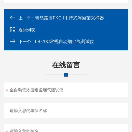
7
硅胶管
Ø
4*7
根
2
硅胶管
Ø
11*19
青岛路博FKC-I手持式浮游菌采样器
上一个：
8
根
1
(
长
)
返回列表
双色硅胶管
Ø
4*
根
1
LB-70C常规自动烟尘气测试仪
8(
长
)
下一个：
9
四氟管
3*5
根
1
1
在线留言
16G
优盘
个
1
0
11
三通接地线
根
1
1
采样嘴附件箱
个
1
2
附件
含防
1
2
部分
采样嘴
个
静电
3
4
盒
1