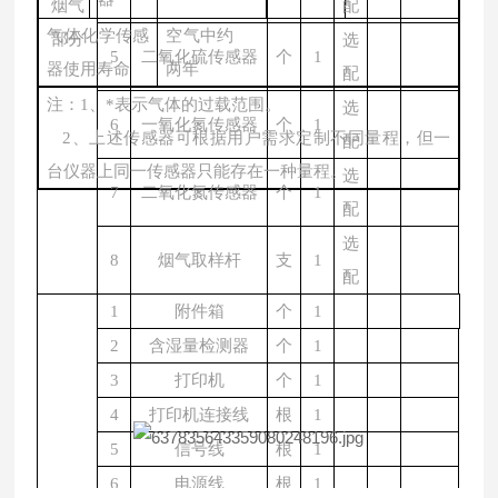
烟气
配
气体化学传感
空气中约
部分
选
5
二氧化硫传感器
个
1
器使用寿命
两年
配
注：
1、
*
表示气体的过载范围。
选
6
一氧化氮传感器
个
1
2、上述传感器可根据用户需求定制不同量程，但一
配
台仪器上同一传感器只能存在一种量程。
选
7
二氧化氮传感器
个
1
配
选
8
烟气取样杆
支
1
配
1
附件箱
个
1
2
含湿量检测器
个
1
3
打印机
个
1
4
打印机连接线
根
1
5
信号线
根
1
6
电源线
根
1