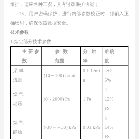
维护，适应各种工况，具有过载保护功能；
13、
用户密码保护，进行内部参数校正时，须输入正
确密码，确保仪器数据安全。
技术参数
1.
烟尘部分技术参数
主要参
参数
分辨
准确
数
范围
率
度
采样
0.1 L/mi
≤±
2.
(10
～
100) L/min
流量
n
5%
≤
烟气
(0
～
2000) Pa
1 Pa
±
2%
动压
FS
≤
烟气
(-30
～＋
30) kPa
0.01 kPa
±
4%
静压
FS