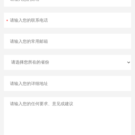
不锈钢托网
盒
1
4
1
铝箔环
盒
2
5
1
滤膜
盒
2
6
1
压模器
个
1
7
1
勾型扳手
个
1
8
1
选
半自动压模器
个
1
9
配
2
合格证
个
1
0
2
说明书
本
1