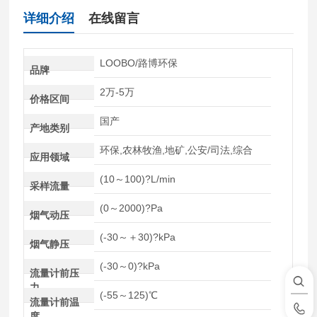
详细介绍
在线留言
LOOBO/路博环保
品牌
2万-5万
价格区间
国产
产地类别
环保,农林牧渔,地矿,公安/司法,综合
应用领域
(10～100)?L/min
采样流量
(0～2000)?Pa
烟气动压
(-30～＋30)?kPa
烟气静压
(-30～0)?kPa
流量计前压
力
(-55～125)℃
流量计前温
度