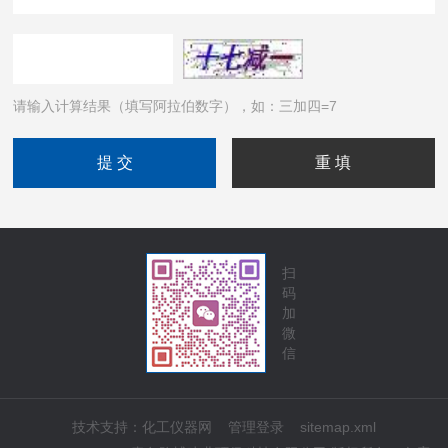
1
请输入计算结果（填写阿拉伯数字），如：三加四=7
扫
码
加
微
信
技术支持：
化工仪器网
管理登录
sitemap.xml