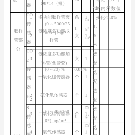
Ø
8*14
（短）
器
根
时内示数值
CO
1
多功能取样管套
条
1
变化
≤
5.0%
m
传
(0
～
5000/25
1.
1
g/
取样
低浓度多功能取
感
000*) mg/
³
2
支
1
5
m³
管部
样管
器
米
分
CO
低浓度多功能加
选
3
支
1
2
热管
(
含管套
)
配
传
(0
～
20) %
0.01%
选
1
一氧化碳传感器
个
1
感
配
器
选
2
硫化氢传感器
个
1
H
2
配
m
S
选
(0
～
300/150
3
二氧化碳传感器
个
1
1
g/
传
配
0*) mg/
m³
m³
感
选
4
氧气传感器
个
1
器