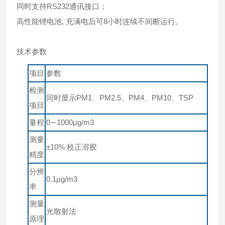
同时支持RS232通讯接口；
高性能锂电池, 充满电后可8小时连续不间断运行。
技术参数
项目
参数
检测
同时显示PM1、PM2.5、PM4、PM10、TSP
项目
量程
0∽1000μg/m3
测量
±10% 校正溶胶
精度
分辨
0.1μg/m3
率
测量
光散射法
原理