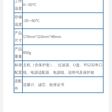
工作
0∽50℃
温度
存储
-20∽60℃
温度
产品
170mm*110mm*48mm
尺寸
产品
850g
重量
标准
主机（含保护套）、过滤器、U盘、RS232串口
配置
线、电源适配器、电源线、说明书及保护箱
选配
流量计、滤芯、校准证书
件