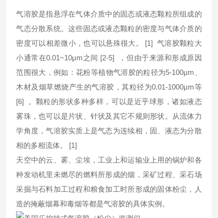
气溶胶是指悬浮在气体介质中的固态或液态颗粒所组成的
气态分散系统。这些固态或液态颗粒的密度与气体介质的
密度可以相差微小，也可以悬殊很大。 [1] 气溶胶颗粒大
小通常在0.01~10μm之间 [2-5] ，但由于来源和形成原因
范围很大，例如：花粉等植物气溶胶的粒径为5-100µm、
木材及烟草燃烧产生的气溶胶，其粒径为0.01-1000µm等
[6] 。颗粒的形状多种多样，可以是近乎球形，诸如液态
雾珠，也可以是片状、针状及其它不规则形状。从流体力
学角度，气溶胶实质上是气态为连续相，固、液态为分散
相的多相流体。 [1]
天空中的云、雾、尘埃，工业上和运输业上用的锅炉和各
种发动机里未燃尽的燃料所形成的烟，采矿过程、采石场
采掘与石料加工过程和粮食加工时所形成的固体粉尘，人
造的掩蔽烟幕和毒烟等都是气溶胶的具体实例。