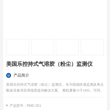
美国乐控持式气溶胶（粉尘）监测仪
产品简介
美国乐控持式气溶胶（粉尘）监测仪，专为现场快速监测及单点
数据采集等应用场景提供解决方案。 整机重量小于1KG，可同时
监测PM1, PM2.5, PM4, PM10, TSP数据，非常适合现场及点源
监测；内置两百万组数据存储，可U盘直接导出；内置大容量锂
产品型号：PMD 351
电池，正常可运行8小时以上。广泛适用于工业卫生、点源位置