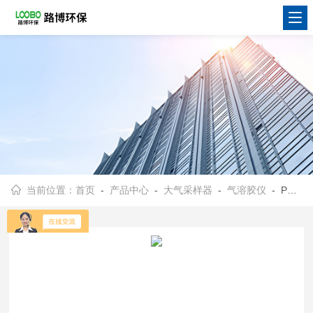
当前位置：
首页
-
产品中心
-
大气采样器
-
气溶胶仪
- PMD 351美国乐控持式气溶胶（粉尘）监测仪