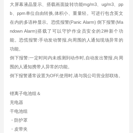
大屏幕液晶显示、搭载画面旋转功能mg/m3、ug/m3、pp
b、ppm单位自由转换,体积小、重量轻。可进行包含英文
在内的多语种显示。恐慌报警(Panic Alarm) 倒下报警(Ma
ndown Alarm)搭载了可以守护作业员安全的2种新个功
能。恐慌报警:手动发动警报,向周围的人通知现场异常的
功能。
倒下报警:一定时间内未感测到动作时,自动发出警报,向周
围的人通知携带人异常的功能。
倒下报警通常设置为OFF,使用时,请与我公司营业部联络。
锂离子电池组＆
充电器
干电池组
・防护罩
・皮带夹