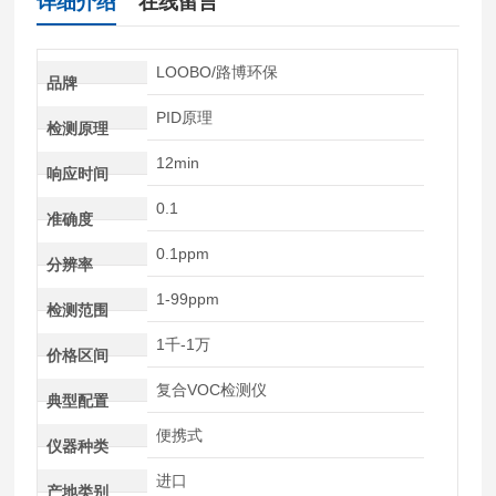
详细介绍
在线留言
LOOBO/路博环保
品牌
PID原理
检测原理
12min
响应时间
0.1
准确度
0.1ppm
分辨率
1-99ppm
检测范围
1千-1万
价格区间
复合VOC检测仪
典型配置
便携式
仪器种类
进口
产地类别