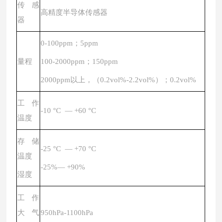
传感
高精度半导体传感器
器
0-100ppm；5ppm
量程
100-2000ppm；150ppm
2000ppm以上，（0.2vol%-2.2vol%）；0.2vol%
工作
-10 °C — +60 °C
温度
存储
-25 °C — +70 °C
温度
-25%— +90%
湿度
工作
大气
950hPa-1100hPa