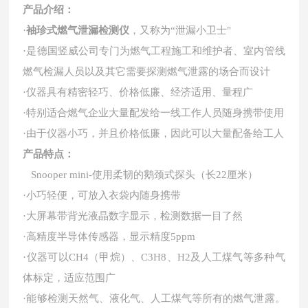
产品介绍：
·
袖珍式燃气泄漏检测仪
，又称为“泄漏小卫士"
·是德国竖威公司专门为燃气工程施工和维护者、室内管线
燃气检漏人员以及其它需要探测燃气泄露的场合而设计
·仪器具有精密轻巧、价格低廉、经济适用、量程广
·特别适合燃气企业大量配发给一线工作人员随身携带使用
·由于仪器小巧，并且价格低廉，因此可以大量配备给工人
产品特点：
Snooper mini-使用柔韧的鹅颈式探头（长22厘米）
·小巧轻便，可放入衣袋内随身携带
·大屏幕带背光液晶数字显示，检测数据一目了然
·
高精度半导体传感器，显示精度
5ppm
·仪器可以CH4（甲烷）、C3H8、H2及人工煤气等多种气
体标定，适应范围广
·能够检测天然气、液化气、人工煤气等所有的燃气泄露。