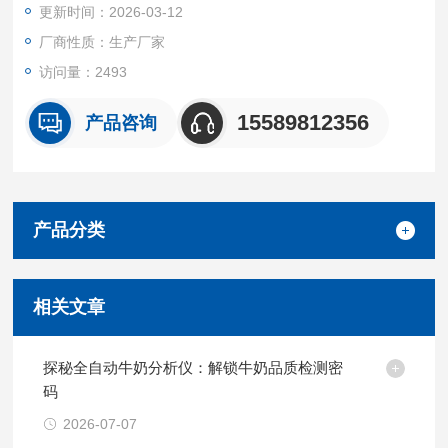
更新时间：2026-03-12
·特别适合燃气企业大量配发给一线工作人员随身携带使用
·由于仪器小巧，并且价格低廉，因此可以大量配备给工人
厂商性质：生产厂家
访问量：2493
15589812356
产品咨询
产品分类
相关文章
探秘全自动牛奶分析仪：解锁牛奶品质检测密
码
2026-07-07