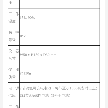
压
工作
15%-90%
湿度
防护
IP54
等级
仪器
W50 x H150 x D30 mm
尺寸
仪器
约
130g
质量
电源
2节镍氢可充电电池（每节至少1600毫安时以上）
供应
或2节AA碱性电池（5号干电池）
工作