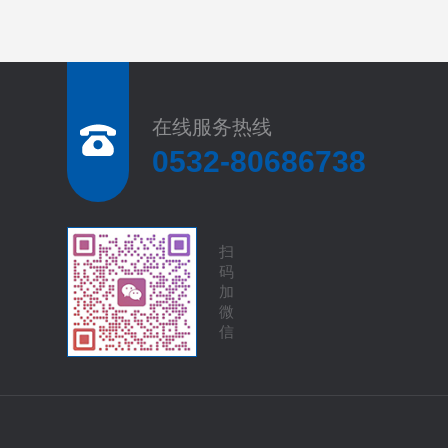
在线服务热线
0532-80686738
扫
码
加
微
信