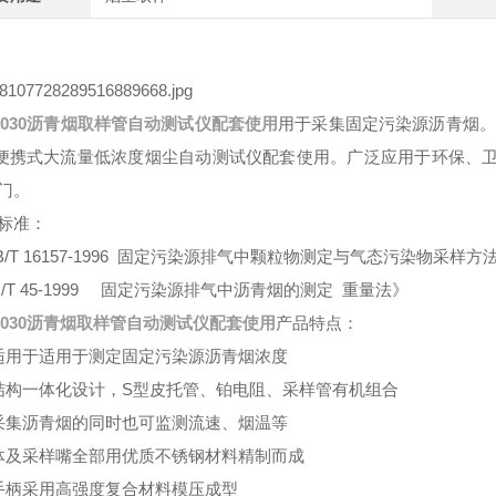
030
沥青烟取样管自动测试仪配套使用
用于采集固定污染源沥青烟。可与LB
便携式大流量低浓度烟尘自动测试仪配套使用。广泛应用于环保、
门。
标准：
B/T 16157-1996 固定污染源排气中颗粒物测定与气态污染物采样方
J/T 45-1999 固定污染源排气中沥青烟的测定 重量法》
030
沥青烟取样管自动测试仪配套使用
产品特点：
适用于适用于测定固定污染源沥青烟浓度
结构一体化设计，S型皮托管、铂电阻、采样管有机组合
采集沥青烟的同时也可监测流速、烟温等
体及采样嘴全部用优质不锈钢材料精制而成
手柄采用高强度复合材料模压成型