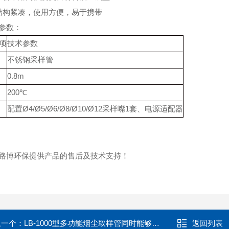
结构紧凑，使用方便，易于携带
参数：
项
技术参数
不锈钢采样管
0.8m
200℃
配置Ø4/Ø5/Ø6/Ø8/Ø10/Ø12采样嘴1套、电源适配器
路博环保提供产品的售后及技术支持！
上一个：
LB-1000型多功能烟尘取样管同时能够测出流速
返回列表