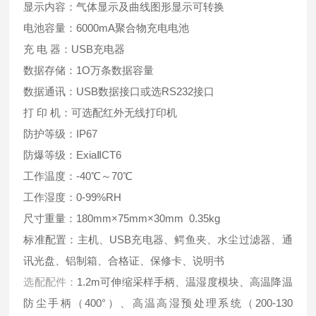
显示内容：气体显示及曲线图形显示可转换
电池容量：6000mA聚合物充电电池
充 电 器：USB充电器
数据存储：1O万条数据容量
数据通讯：USB数据接口或选RS232接口
打 印 机：可选配红外无线打印机
防护等级：IP67
防爆等级：ExiaⅡCT6
工作温度：-40℃～70℃
工作湿度：0-99%RH
尺寸重量：180mm×75mm×30mm 0.35kg
标准配置：主机、USB充电器、鳄鱼夹、水尘过滤器、通
讯光盘、铝制箱、合格证、保修卡、说明书
选配配件：
1.2m可伸缩采样手柄、温湿度模块、高温降温
防尘手柄（400°）、高温高湿预处理系统（200-130