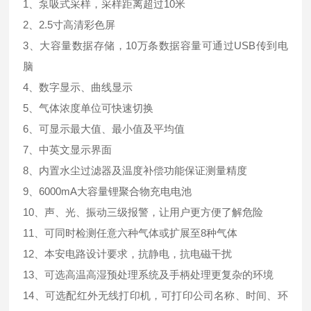
1、泵吸式采样，采样距离超过10米
2、2.5寸高清彩色屏
3、大容量数据存储，10万条数据容量可通过USB传到电
脑
4、数字显示、曲线显示
5、气体浓度单位可快速切换
6、可显示最大值、最小值及平均值
7、中英文显示界面
8、内置水尘过滤器及温度补偿功能保证测量精度
9、6000mA大容量锂聚合物充电电池
10、声、光、振动三级报警，让用户更方便了解危险
11、可同时检测任意六种气体或扩展至8种气体
12、本安电路设计要求，抗静电，抗电磁干扰
13、可选高温高湿预处理系统及手柄处理更复杂的环境
14、可选配红外无线打印机，可打印公司名称、时间、环