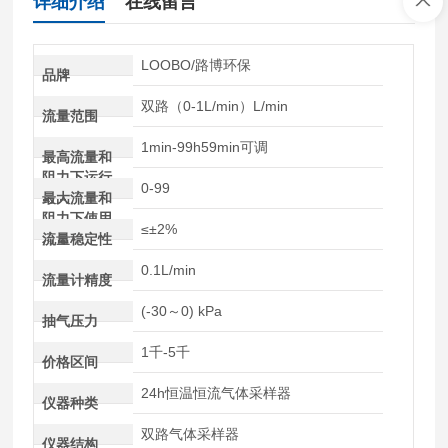
详细介绍
在线留言
LOOBO/路博环保
品牌
双路（0-1L/min）L/min
流量范围
1min-99h59min可调
最高流量和
阻力下运行
0-99
时间
最大流量和
阻力下使用
≤±2%
寿命
流量稳定性
0.1L/min
流量计精度
(-30～0) kPa
抽气压力
1千-5千
价格区间
24h恒温恒流气体采样器
仪器种类
双路气体采样器
仪器结构