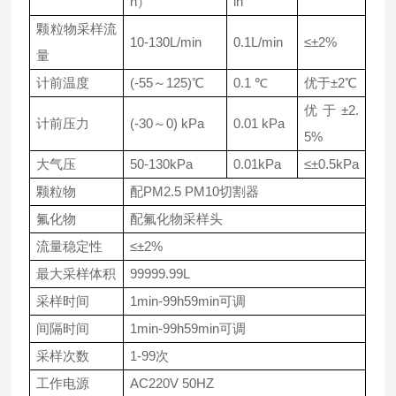
n）
in
颗粒物采样流
10-130L/min
0.1L/min
≤±2%
量
计前温度
(-55～125)℃
0.1 ℃
优于±2℃
优于±2.
计前压力
(-30～0) kPa
0.01 kPa
5%
大气压
50-130kPa
0.01kPa
≤±0.5kPa
颗粒物
配PM2.5 PM10切割器
氟化物
配氟化物采样头
流量稳定性
≤±2%
最大采样体积
99999.99L
采样时间
1min-99h59min可调
间隔时间
1min-99h59min可调
采样次数
1-99次
工作电源
AC220V 50HZ