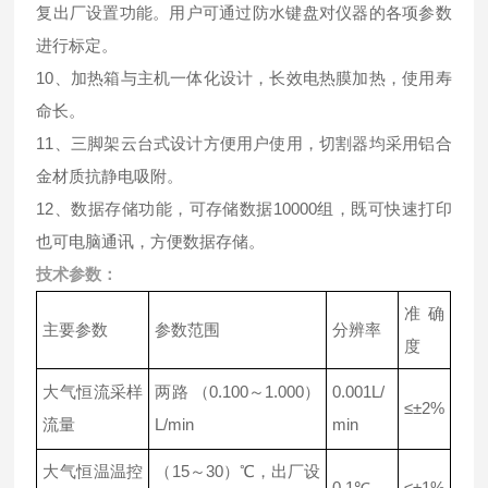
复出厂设置功能。用户可通过防水键盘对仪器的各项参数
进行标定。
10、加热箱与主机一体化设计，长效电热膜加热，使用寿
命长。
11、三脚架云台式设计方便用户使用，切割器均采用铝合
金材质抗静电吸附。
12、数据存储功能，可存储数据10000组，既可快速打印
也可电脑通讯，方便数据存储。
技术参数：
准确
主要参数
参数范围
分辨率
度
大气恒流采样
两路 （0.100～1.000）
0.001L/
≤±2%
流量
L/min
min
大气恒温温控
（15～30）℃，出厂设
0.1℃
≤±1%