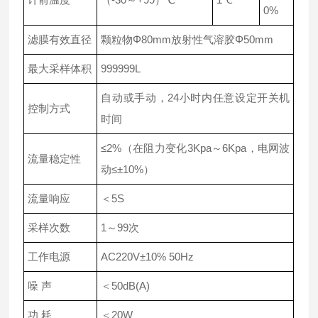
0%
滤膜有效直径
颗粒物Φ80mm放射性气溶胶Φ50mm
最大采样体积
999999L
自动或手动，24小时内任意设定开关机
控制方式
时间
≤2%（在阻力变化3Kpa～6Kpa，电网波
流量稳定性
动≤±10%）
流量响应
＜5S
采样次数
1～99次
工作电源
AC220V±10% 50Hz
噪 声
＜50dB(A)
功 耗
＜20W