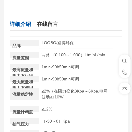
详细介绍
在线留言
LOOBO/路博环保
品牌
两路 （0.100～1.000）L/minL/min
流量范围
1min-99h59min可调
最高流量和
阻力下运行
1min-99h59min可调
时间
最大流量和
阻力下使用
≤2%（在阻力变化3Kpa～6Kpa,电网
寿命
流量稳定性
波动≤±10%）
≤±2%
流量计精度
（-30～0）Kpa
抽气压力