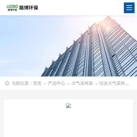
当前位置：
首页
-
产品中心
-
大气采样器
-
综合大气采样器
- 