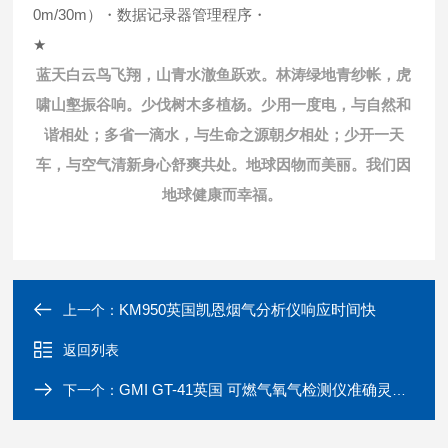
0m/30m）・数据记录器管理程序・
★
蓝天白云鸟飞翔，山青水澈鱼跃欢。林涛绿地青纱帐，虎
啸山壑振谷响。少伐树木多植杨。少用一度电，与自然和
谐相处；多省一滴水，与生命之源朝夕相处；少开一天
车，与空气清新身心舒爽共处。地球因物而美丽。我们因
地球健康而幸福。
KM950英国凯恩烟气分析仪响应时间快
上一个：
返回列表
GMI GT-41英国 可燃气氧气检测仪准确灵巧的优点
下一个：