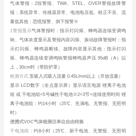
气体警报：2段警报、TWA、STEL、OVER警报故障警
报：系统异常、传感器异常、电池电压低、校正不良、流
量低其他：恐慌报警、倒下报警※
1警报显示
气体警报时：指示灯闪烁、蜂鸣器连续变调鸣
响、气体浓度显示及警报内容闪烁、振动故障警报时：指
示灯闪烁、蜂鸣器断续、故障内容显示其他：指示灯闪
烁、蜂鸣器连续变调鸣响警报蜂鸣器声压 95dB（A）以
上，30cm时（带防护罩）
检测方式
泵吸入式吸入流量 0.45L/min以上（开放流量）
显示 LCD数字（全点显示屏）显示语言电源 锂离子电池
组 或 干电池组<5号碱性干电池※2×3节>连续使用时间 锂
离子电池组：约14小时（25℃、充满电、无警报、无照明
时）
便携式VOC气体检测仪单位自由转换
干电池组：
约8小时（25℃、新干电池、无警报、无照明