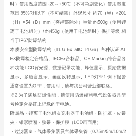
时）使用温度范围 -20～+50℃（不可急剧变化）使用湿度
范围 95%RH以下（不可结露）外观尺寸 约70（W）×201
（H）×54（D）mm（突起部除外）重量 约500g（使用锂
离子电池组时）/ 约450g（使用干电池组时）保护等级 相
当于IP67防爆结构
本质安全型防爆结构（Ⅱ1 G Ex iaⅡC T4 Ga）各种认证 AT
EX防爆检定合格品、IECEx合格品、CE Marking符合品各
种功能 LCD背光源、数据记录功能、峰值显示、原始数据
显示、多语言显示、画面反转显示、LED灯※1 倒下报警
通常设置为OFF，使用时，请与我公司营业部联络。
※2 为了满足防爆性能，请使用防爆结构电气设备器具型
号检定合格证上记载的干电池。
附属品・锂离子电池组＆充电器干电池组・防护罩・皮带
夹・锥形喷嘴・狭带・保护膜（LCD画面用）
・过滤器※・气体采集器及气体采集管（0.75m/5m/10m/2