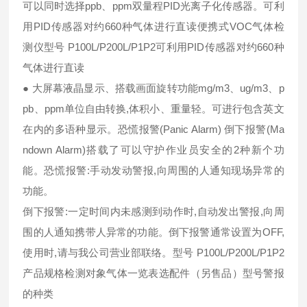
可以同时选择ppb、ppm双量程PID光离子化传感器。可利
用PID传感器对约660种气体进行直读便携式VOC气体检
测仪型号 P100L/P200L/P1P2可利用PID传感器对约660种
气体进行直读
● 大屏幕液晶显示
、搭载画面旋转功能mg/m3、ug/m3、p
pb、ppm单位自由转换,体积小、重量轻。可进行包含英文
在内的多语种显示。恐慌报警(Panic Alarm) 倒下报警(Ma
ndown Alarm)搭载了可以守护作业员安全的2种新个功
能。恐慌报警:手动发动警报,向周围的人通知现场异常的
功能。
倒下报警:一定时间内未感测到动作时,自动发出警报,向周
围的人通知携带人异常的功能。倒下报警通常设置为OFF,
使用时,请与我公司营业部联络。型号 P100L/P200L/P1P2
产品规格检测对象气体一览表选配件（另售品）型号警报
的种类