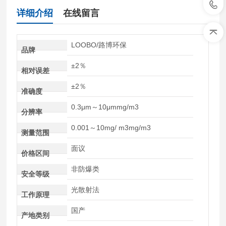
详细介绍
在线留言
LOOBO/路博环保
品牌
±2％
相对误差
±2％
准确度
0.3μm～10μmmg/m3
分辨率
0.001～10mg/ m3mg/m3
测量范围
面议
价格区间
非防爆类
安全等级
光散射法
工作原理
国产
产地类别