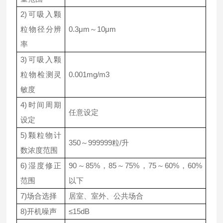
2)可吸入颗
粒物径分辨
0.3μm～10μm
率
3)可吸入颗
粒物检测灵
0.001mg/m3
敏度
4)时间周期
任意设定
设定
5)颗粒物计
350～999999粒/升
数浓度范围
6)湿度修正
90～85%，85～75%，75～60%，60%
范围
以下
7)场合选择
居室、室外、公共场合
8)开机噪声
≤15dB