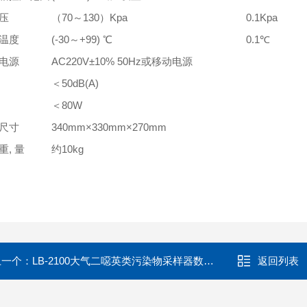
压
（70～130）Kpa
0.1Kpa
温度
(-30～+99) ℃
0.1℃
电源
AC220V±10% 50Hz或移动电源
＜50dB(A)
＜80W
尺寸
340mm×330mm×270mm
重, 量
约10kg
上一个：
LB-2100大气二噁英类污染物采样器数据输出
返回列表