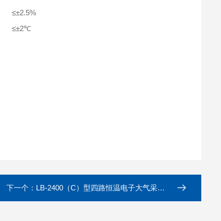
≤±2.5%
≤±2℃
下一个：
LB-2400（C）型四路恒温电子大气采样器重量轻