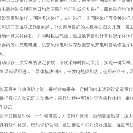
采用进口流量传感器，自动控制采样流量，采用微控制器控制恒流采
微电脑控制实现两路日均及两路时均同时或分别采样，四路采样均使
可设置定时采样，间隔多次采样，立即采样，非间隔采样等多种采样方
采用进口宽温OLED显示屏，中文菜单良好的人机界面图文并茂，省
自动计算采样体积，并同时根据气压，温度换算自动计算标况采样体
仪器内装可充电电池，供交流停电时保存数据交流来电时自动恢复采
间。
自动保存上次采样的设定参数，下次采样时自动采用，实现一键采样
、恒温箱采用进口半导体模块制冷，长效电热膜加热，使用寿命长，
。
、仪器具有自动保护功能，采样时如果在一定时间内未达到设定流量
、采样数据自动记忆自动保存，采样过程中可随时查询采样体积，采
作状态。
、自带日期及时钟，计时精度高，方便用户使用，自动测量温度，压
、具有软件标定、密码保护功能。通过键盘即可对仪器流量、温度等