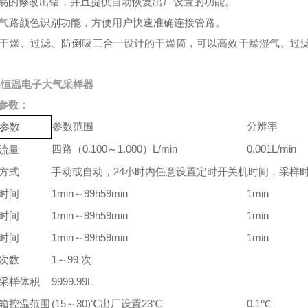
易的修改出错，并且提供自动恢复出厂设置的功能。
、气路颜色识别功能，方便用户快速准确连接管路。
、干燥、过滤、防倒吸三合一设计的干燥筒，可以高效干燥湿气、过
路恒温电子大气采样器
参数：
参数范围
分辨率
参数
四路（0.100～1.000）L/min
0.001L/min
流量
方式
手动或自动，24小时内任意设置定时开关机时间，采样
时间
1min～99h59min
1min
时间
1min～99h59min
1min
时间
1min～99h59min
1min
次数
1～99 次
采样体积
9999.99L
箱控温范围
(15～30)℃出厂设置23℃
0.1℃