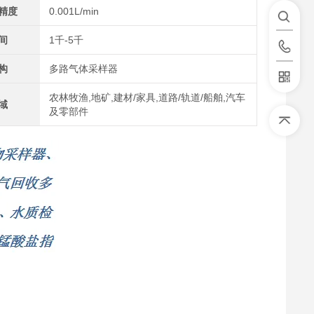
精度
0.001L/min
间
1千-5千
构
多路气体采样器
农林牧渔,地矿,建材/家具,道路/轨道/船舶,汽车
域
及零部件