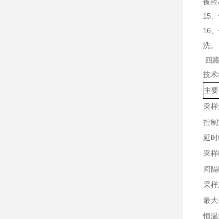
被轻
15
16
洗。
四
技术
主要
采样
控制
延时
采样
间隔
采样
最大
恒温