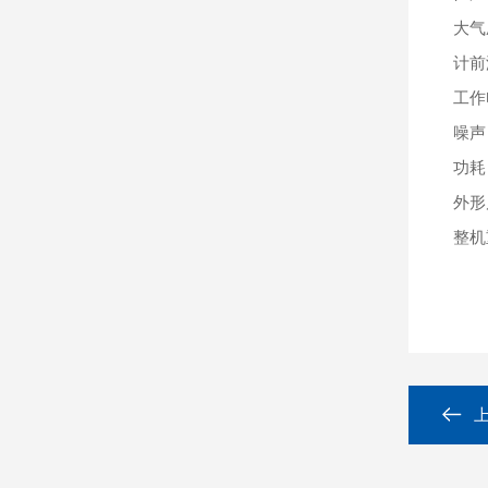
大气
计前
工作
噪声
功耗
外形
整机