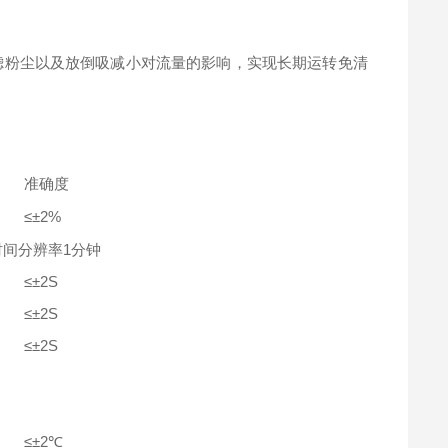
滤粉尘以及放倒吸减小对流量的影响，实现长期运转免清
准确度
≤±2%
时间分辨率1分钟
≤±2S
≤±2S
≤±2S
≤±2℃