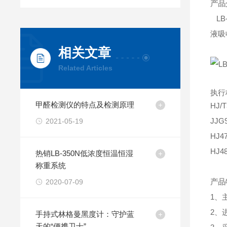
产品
LB
液吸
相关文章
Related Articles
执行
甲醛检测仪的特点及检测原理
HJ
JJ
2021-05-19
HJ
HJ
热销LB-350N低浓度恒温恒湿
称重系统
产品
2020-07-09
1、
2、
手持式林格曼黑度计：守护蓝
天的“便携卫士”