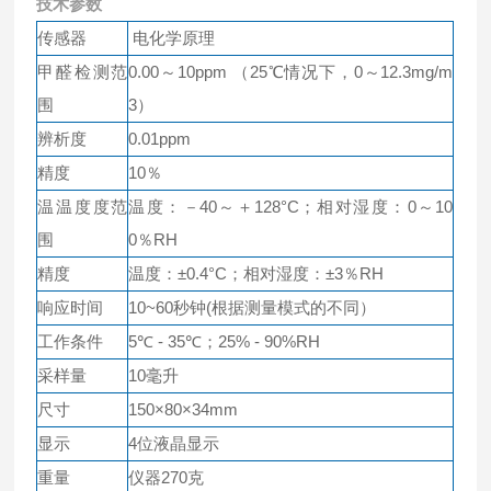
技术参数
传感器
电化学原理
甲醛检测范
0.00～10ppm （25℃情况下，0～12.3mg/m
围
3）
辨析度
0.01ppm
精度
10％
温温度度范
温度：－40～＋128°C；相对湿度：0～10
围
0％RH
精度
温度：±0.4°C；相对湿度：±3％RH
响应时间
10~60秒钟(根据测量模式的不同）
工作条件
5℃ - 35℃；25% - 90%RH
采样量
10毫升
尺寸
150×80×34mm
显示
4位液晶显示
重量
仪器270克