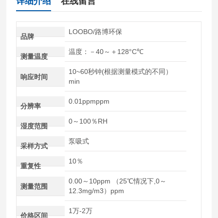
详细介绍
在线留言
LOOBO/路博环保
品牌
温度：－40～＋128°C℃
测量温度
10~60秒钟(根据测量模式的不同）
响应时间
min
0.01ppmppm
分辨率
0～100％RH
湿度范围
泵吸式
采样方式
10％
重复性
0.00～10ppm （25℃情况下,0～
测量范围
12.3mg/m3）ppm
1万-2万
价格区间