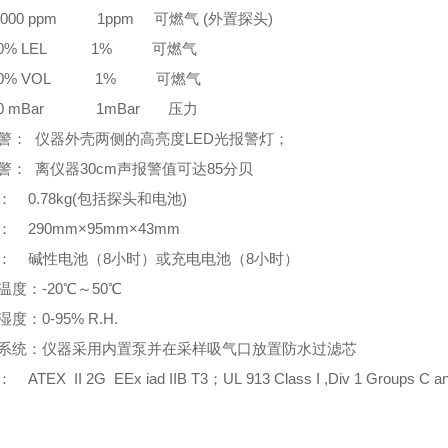
0,000 ppm 1ppm 可燃气 (外置探头)
100% LEL 1% 可燃气
100% VOL 1% 可燃气
150 mBar 1mBar 压力
警： 仪器外壳两侧的高亮度LED光报警灯；
警： 离仪器30cm声报警值可达85分贝
： 0.78kg(包括探头和电池)
： 290mm×95mm×43mm
： 碱性电池（8小时）或充电电池（8小时）
温度：-20℃～50℃
度：0-95% R.H.
系统：仪器采用内置泵并在采样吸气口放置防水过滤芯
ATEX II 2G EEx iad IIB T3；UL 913 Class I ,Div 1 Groups C a