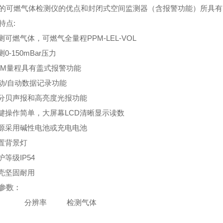
的可燃气体检测仪的优点和封闭式空间监测器（含报警功能）所具有
特点:
检测可燃气体，可燃气全量程PPM-LEL-VOL
测0-150mBar压力
PPM量程具有盖式报警功能
手动/自动数据记录功能
高分贝声报和高亮度光报功能
按键操作简单，大屏幕LCD清晰显示读数
电源采用碱性电池或充电电池
内置背景灯
护等级IP54
外壳坚固耐用
参数：
程 分辨率 检测气体