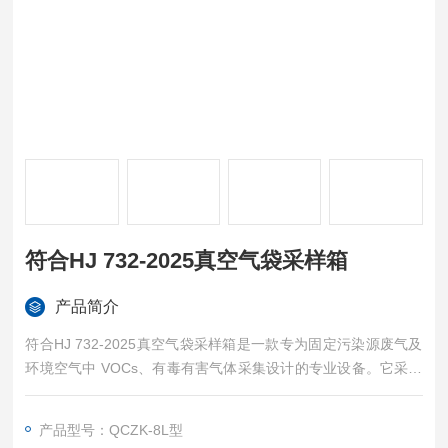
符合HJ 732-2025真空气袋采样箱
产品简介
符合HJ 732-2025真空气袋采样箱是一款专为固定污染源废气及
环境空气中 VOCs、有毒有害气体采集设计的专业设备。它采用
气袋被动采集原理：通过真空箱抽负压，使气袋自然吸入外部气
体，样品全程不经过采样泵，从根源避免交叉污染，保障样品真
产品型号：QCZK-8L型
实性与检测准确性。设备广泛应用于环保监测、卫生防疫、劳动