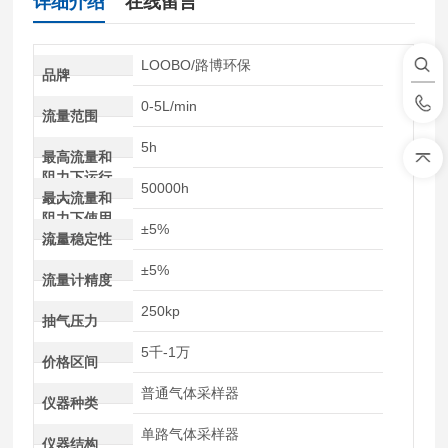
详细介绍
在线留言
LOOBO/路博环保
品牌
0-5L/min
流量范围
5h
最高流量和
阻力下运行
50000h
时间
最大流量和
阻力下使用
±5%
寿命
流量稳定性
±5%
流量计精度
250kp
抽气压力
5千-1万
价格区间
普通气体采样器
仪器种类
单路气体采样器
仪器结构