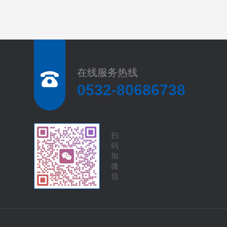
在线服务热线
0532-80686738
扫
码
加
微
信