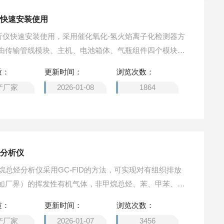
仪快速安装使用
分析仪快速安装使用，采用催化氧化-氢火焰离子化检测器方
由传输管线模块、主机、电池箱体、气瓶组件四个模块组
实现各组成模块的快速安装使用。
质：
更新时间：
浏览次数：
产厂家
2026-01-08
1864
烃分析仪
式非甲烷总烃分析仪采用GC-FID的方法，可实现对有组织排放
如厂界）的挥发性有机气体，非甲烷总烃、苯、甲苯、二
烯烃、炔烃、烷烃、以及腈类等常压下沸点260度以下的
质：
更新时间：
浏览次数：
的连续监测。
产厂家
2026-01-07
3456