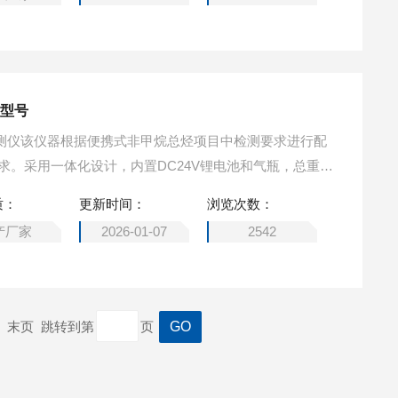
仪型号
烃检测仪该仪器根据便携式非甲烷总烃项目中检测要求进行配
018要求。采用一体化设计，内置DC24V锂电池和气瓶，总重量
实现真正便携。便携式非甲烷总烃检测仪型号
质：
更新时间：
浏览次数：
产厂家
2026-01-07
2542
一页 末页 跳转到第
页