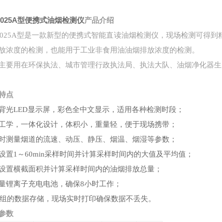
-7025A型便携式油烟检测仪
产品介绍
-7025A型是一款新型的便携式智能直读油烟检测仪，现场检测可得
放浓度的检测，也能用于工业非食用油油烟排放浓度的检测。
主要用在环保执法、城市管理行政执法局、执法大队、油烟净化器生
特点
背光LED显示屏，彩色全中文显示，适用各种检测时段；
工学，一体化设计，体积小，重量轻，便于现场携带；
时测量烟道的流速、动压、静压、烟温、烟湿等参数；
设置1
～
60min采样时间并计算采样时间内的大值及平均值；
设置横截面积并计算采样时间内的油烟排放总量；
量锂离子充电电池，确保8小时工作；
00组的数据存储，现场实时打印确保数据不丢失。
参数