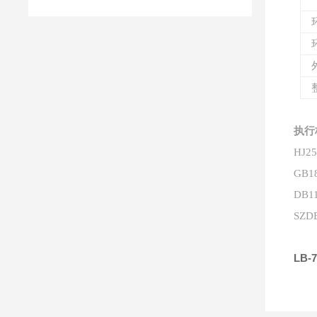
执行
HJ
GB
DB
SZD
LB