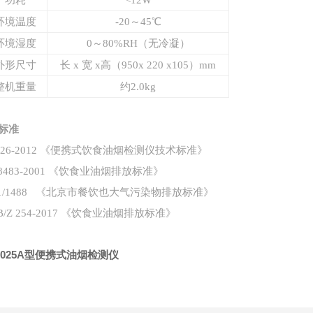
功耗
<12W
环境温度
-20～45℃
环境湿度
0～80%RH（无冷凝）
外形尺寸
长 x 宽 x高（950x 220 x105）mm
整机重量
约2.0kg
标准
2526-2012 《便携式饮食油烟检测仪技术标准》
18483-2001 《饮食业油烟排放标准》
11/1488 《北京市餐饮也大气污染物排放标准》
B/Z 254-2017 《饮食业油烟排放标准》
-7025A型便携式油烟检测仪