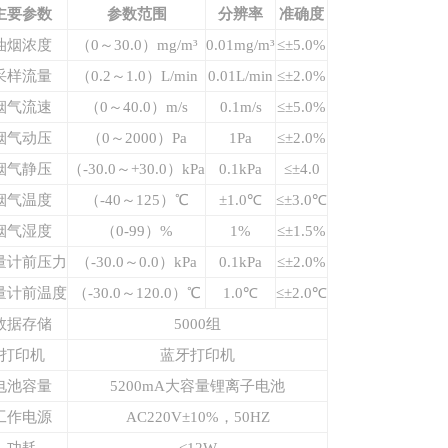
主要参数
参数范围
分辨率
准确度
油烟浓度
（0～30.0）mg/m³
0.01mg/m³
≤±5.0%
采样流量
（0.2～1.0）L/min
0.01L/min
≤±2.0%
烟气流速
（0～40.0）m/s
0.1m/s
≤±5.0%
烟气动压
（0～2000）Pa
1Pa
≤±2.0%
烟气静压
（-30.0～+30.0）kPa
0.1kPa
≤±4.0
烟气温度
（-40～125）℃
±1.0℃
≤±3.0℃
烟气湿度
（0-99）%
1%
≤±1.5%
量计前压力
（-30.0～0.0）kPa
0.1kPa
≤±2.0%
量计前温度
（-30.0～120.0）℃
1.0℃
≤±2.0℃
数据存储
5000组
打印机
蓝牙打印机
电池容量
5200mA大容量锂离子电池
工作电源
AC220V±10%，50HZ