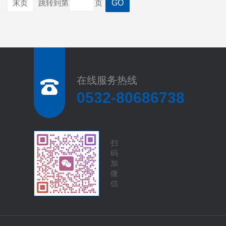
末页
跳转到第
页
在线服务热线
0532-80686738
扫
码
加
微
信