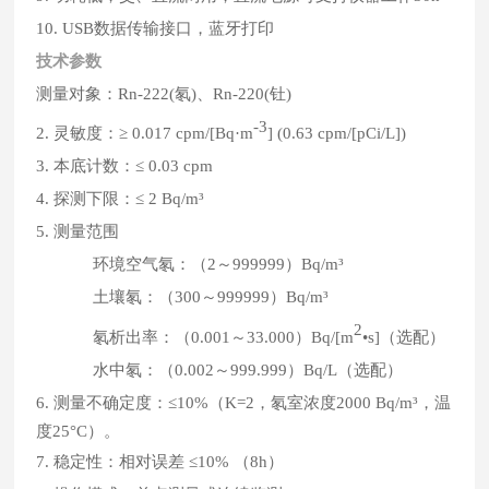
10. USB数据传输接口，蓝牙打印
技术参数
测量对象：Rn-222(氡)、Rn-220(钍)
-3
2. 灵敏度：≥ 0.017 cpm/[Bq·m
] (0.63 cpm/[pCi/L])
3. 本底计数：≤ 0.03 cpm
4. 探测下限：≤ 2 Bq/m³
5. 测量范围
环境空气氡：（2～999999）Bq/m³
土壤氡：（300～999999）Bq/m³
2
氡析出率：（0.001～33.000）Bq/[m
•s]（选配）
水中氡：（0.002～999.999）Bq/L（选配）
6. 测量不确定度：≤10%（K=2，氡室浓度2000 Bq/m³，温
度25°C）。
7. 稳定性：相对误差 ≤10% （8h）