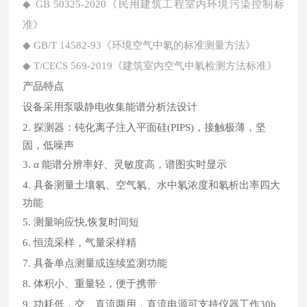
◆ GB 50325-2020《民用建筑工程室内环境污染控制标
准》
◆ GB/T 14582-93《环境空气中氡的标准测量方法》
◆ T/CECS 569-2019《建筑室内空气中氡检测方法标准》
产品特点
设备采用泵吸静电收集能谱分析法设计
2. 探测器：钝化离子注入平面硅(PIPS)，接触极薄，坚
固，低噪声
3. α 能谱分辨率好、灵敏度高，谱图实时显示
4. 具备测量土壤氡、空气氡、水中氡浓度和氡析出率四大
功能
5. 测量响应快,恢复时间短
6. 恒流采样，气量采样精
7. 具备单点测量或连续监测功能
8. 体积小、重量轻，便于携带
9. 功耗低，交、直流两用，直流电源可支持仪器工作30h