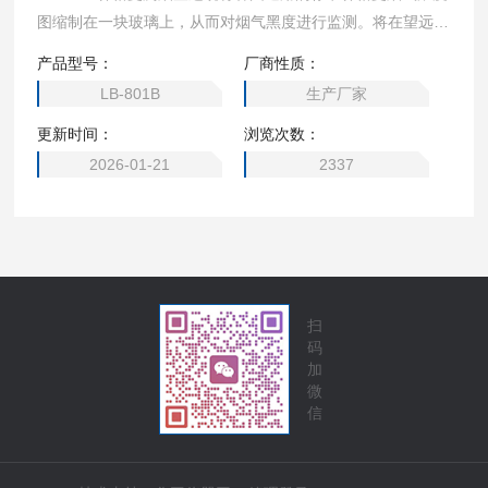
图缩制在一块玻璃上，从而对烟气黑度进行监测。将在望远镜
目镜中看到或由数码照相机拍摄到的烟气与林格曼烟气浓度图
产品型号：
厂商性质：
直接作对比，确定烟气的黑度等级。由于体积小巧，携带方
LB-801B
生产厂家
便，使烟气黑度的测试变得快速、简便，使监测工作的准确度
更新时间：
浏览次数：
得到提高。
2026-01-21
2337
扫
码
加
微
信