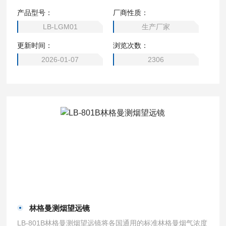
目镜中看到或由数码照相机拍摄到的烟气图与林格曼烟气浓度
产品型号：
厂商性质：
图直接作对比，即可确定烟气的黑度等级。它使烟气黑度的测
LB-LGM01
生产厂家
试变得快速、简便，使监测工作的准确度 获得提高。因此该
更新时间：
浏览次数：
仪器可广泛应用于各地的环境保护部门和各工矿企业的烟气黑
度测定工作。
2026-01-07
2306
林格曼测烟望远镜
LB-801B林格曼测烟望远镜将各国通用的标准林格曼烟气浓度