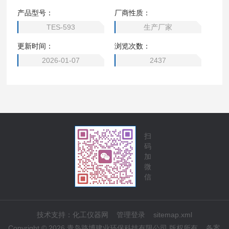
电磁波使用安全 ； RF高频发射机功率测量 ； 无线网路（Wi-
产品型号：
厂商性质：
Fi）侦测、安装 无线针孔摄影机与qie听器之侦测 ； 家用无线
TES-593
生产厂家
TEL电磁波辐射强度测量 ； 微波炉辐射泄漏侦测 ； 公司或家
更新时间：
浏览次数：
居环境电磁波安全防护评估。
2026-01-07
2437
扫
码
加
微
信
技术支持：
化工仪器网
管理登录
sitemap.xml
Copyright © 2026 青岛路博建业环保科技有限公司 版权所有
备案