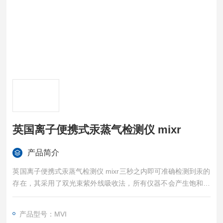
英国离子便携式汞蒸气检测仪 mixr
产品简介
英国离子便携式汞蒸气检测仪 mixr三秒之内即可准确检测到汞的
存在，其采用了双光束紫外线吸收法，所有仪器不会产生饱和，
也不会像金膜检测法一样在读数之间需要再生，从而减少仪器的
停机时间。测量快速又准确，提供实时响应，可快速用于检测。
产品型号：MVI