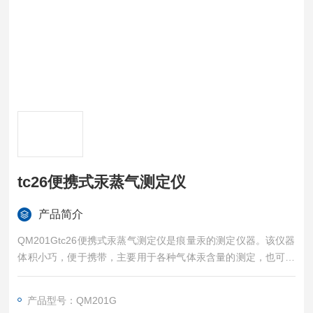
tc26便携式汞蒸气测定仪
产品简介
QM201Gtc26便携式汞蒸气测定仪是痕量汞的测定仪器。该仪器
体积小巧，便于携带，主要用于各种气体汞含量的测定，也可作
为实验室仪器使用。用“冷蒸汽"方法测量饮用水、自然水及废水
中的汞含量，水样需要消解前处理。
产品型号：QM201G