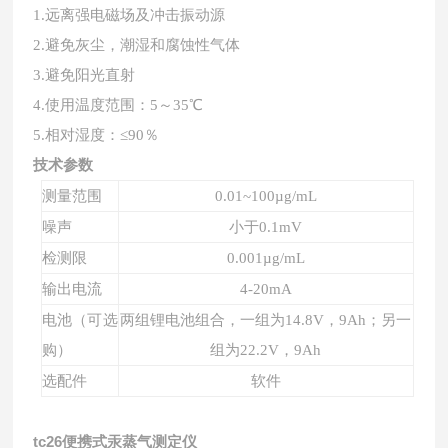
1.远离强电磁场及冲击振动源
2
.避免灰尘，潮湿和腐蚀性气体
3
.避免阳光直射
4
.使用温度范围：5～35℃
5
.相对湿度：≤
9
0％
技术参数
测量范围
0.01~100µg/
m
L
噪声
小于0.1mV
检测限
0.00
1
µg/
mL
输出电流
4-20mA
电池（可选
两组锂电池组合，一组为14.8V，
9Ah
；另一
购）
组为
22.2V
，
9Ah
选配件
软件
tc26便携式汞蒸气测定仪