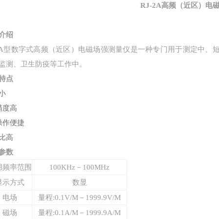
RJ-2A高频（近区）电
介绍
-2A型数字式高频（近区）电磁场强测量仪是一种专门用于测定中
监测、卫生防疫等工作中。
特点
小
精度高
操作便捷
比高
参数
用频率范围
100KHz－100MHz
显示方式
数显
电场
量程:
0.1V/M－1999.9V/M
磁场
量程:
0.1A/M－1999.9A/M