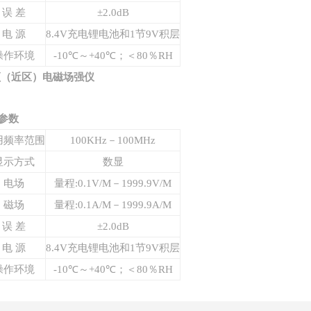
误 差
±2.0dB
电 源
8.4V充电锂电池和1节9V积层
操作环境
-10℃～+40℃；＜80％RH
（近区）电磁场强仪
参数
用频率范围
100KHz－100MHz
显示方式
数显
电场
量程:
0.1V/M－1999.9V/M
磁场
量程:
0.1A/M－1999.9A/M
误 差
±2.0dB
电 源
8.4V充电锂电池和1节9V积层
操作环境
-10℃～+40℃；＜80％RH