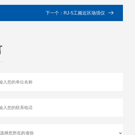
下一个：
RJ-5工频近区场强仪
言