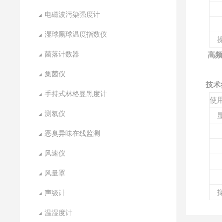
电磁波污染强度计
湿球黑球温度指数仪
菌落计数器
高频
集菌仪
技术
手持式林格曼黑度计
使
测氡仪
恶臭异味在线监测
风速仪
风量罩
声级计
温湿度计