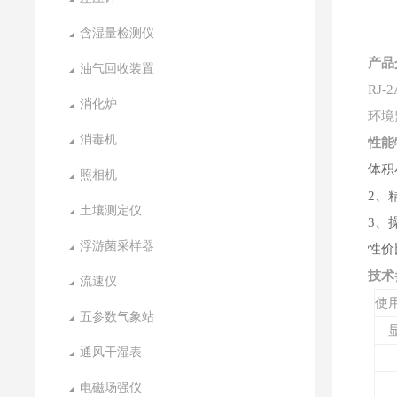
含湿量检测仪
产品
油气回收装置
RJ
消化炉
环境
消毒机
性能
体积
照相机
2
、
土壤测定仪
3、
浮游菌采样器
性价
技术
流速仪
使
五参数气象站
通风干湿表
电磁场强仪