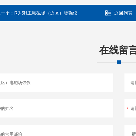
上一个：
RJ-5H工频磁场（近区）场强仪
返回列表
在线留