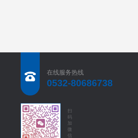
在线服务热线
0532-80686738
扫
码
加
微
信