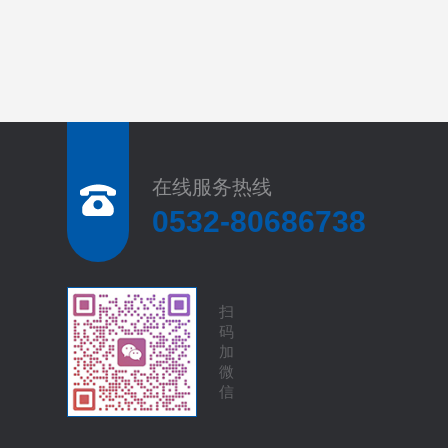
在线服务热线
0532-80686738
扫
码
加
微
信