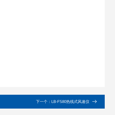
下一个：
LB-FS80热线式风速仪