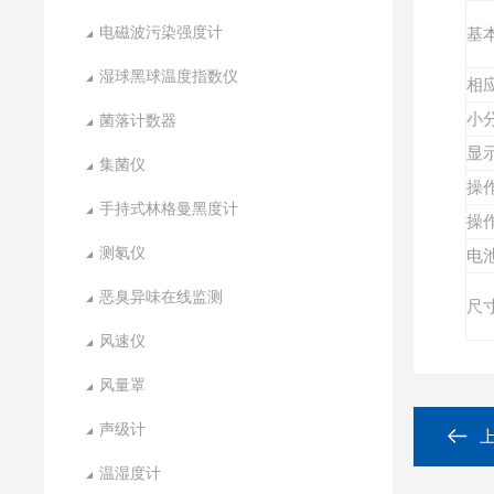
电磁波污染强度计
基
湿球黑球温度指数仪
相
小
菌落计数器
显
集菌仪
操
手持式林格曼黑度计
操
测氡仪
电
恶臭异味在线监测
尺
风速仪
风量罩
声级计
温湿度计