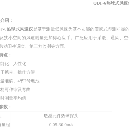
QDF-6
热球式风速
品介绍：
F-6
热球式风速仪
是基于测量低风速为基本功能的便携式即测即显
及狭小空间的风速测量更加得心应手。广泛应用于采暖、通风、空
劳动卫生调查、第三方监测等方面。
特点：
智能化、人性化
易于携带、操作方便
测量准确、4节7号电池
手柄可伸缩及弯曲
定时测量平均值
参数：
头
敏感元件热球探头
速量程
0.
05
-30.0m/s