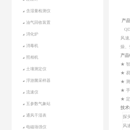
含湿量检测仪
产
油气回收装置
QD
消化炉
风速
消毒机
燥、
产品
照相机
★ 
土壤测定仪
★ 
浮游菌采样器
★ 
★ 
流速仪
★ 
五参数气象站
技术
通风干湿表
探
风
电磁场强仪