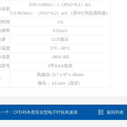
0.05-5.00m/s：±（4%U+0.1）m/s
本误差
5.0-30.0m/s：（4%U+0.2）m/s （其中U为实测风速）
应时间
≤3s
分辨率
0.02m/s
示屏
LCD显示
作温度
5
°C -
4
0°C
作湿度
≤90
% RH
池型号
4节AAA电池
风速仪:
217
x
97
x
46
mm
寸
探头
：
φ11
mm（直径）
上一个：
CFD45本质安全型电子叶轮风速表
返回列表