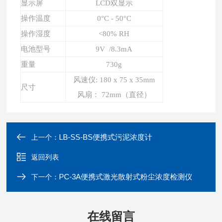
显示屏
LCD双显示
操作温度
0°C - 50°C
操作湿度
<80% RH
电池型号
9V /8.3mA
重量
730g
风速仪: 180 x 75 x 35mm
尺寸
风扇： 72mm（直径）
LB-SS-BS便携式污泥浓度计
上一个：
返回列表
PC-3A便携式激光散射式粉尘浓度检测仪
下一个：
在线留言