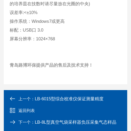
的培养皿在技数时请尽量放在光圈的中央)
误差率:<±10%
操作系统：Windows7或更高
标配：USB口 3.0
屏幕分辨率：1024×768
青岛路博环保提供产品的售后及技术支持！
LB-6015型综合校准仪保证测量精度
上一个：
返回列表
LB-8L型真空气袋采样器负压采集气态样品
下一个：