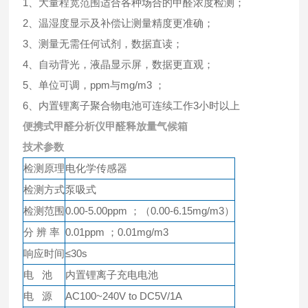
1、大量程宽范围适合各种场合的甲醛浓度检测；
2、温湿度显示及补偿让测量精度更准确；
3、测量无需任何试剂，数据直读；
4、自动背光，液晶显示屏，数据更直观；
5、单位可调，ppm与mg/m3 ；
6、内置锂离子聚合物电池可连续工作3小时以上
便携式甲醛分析仪甲醛释放量气候箱
技术参数
检测原理
电化学传感器
检测方式
泵吸式
检测范围
0.00-5.00ppm ；（0.00-6.15mg/m3）
分 辨 率
0.01ppm ；0.01mg/m3
响应时间
≤30s
电 池
内置锂离子充电电池
电 源
AC100~240V to DC5V/1A