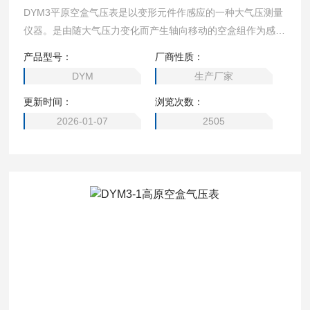
DYM3平原空盒气压表是以变形元件作感应的一种大气压测量
仪器。是由随大气压力变化而产生轴向移动的空盒组作为感应
原件，它通过拉杆和传动机构带动指针、指示出当时的大气压
产品型号：
厂商性质：
力值。广泛地应用于气象、军事、航空、航海、农业、测量、
DYM
生产厂家
地质、工矿企业和科研等领域，成为测量大气压力的常规仪
更新时间：
浏览次数：
器。
2026-01-07
2505