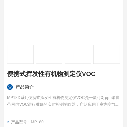
便携式挥发性有机物测定仪VOC
产品简介
MP18X系列便携式挥发性有机物测定仪VOC是一款可对ppb浓度
范围内VOC进行准确的实时检测的仪器，广泛应用于室内空气质
量、职业卫生健康、环境保护、应急检测、土壤污染物、工程竣
工验收、以及电子产品VOC残留等各个领域，是PID技术在检测
产品型号：MP180
低浓度VOC应用中的高标准体现。