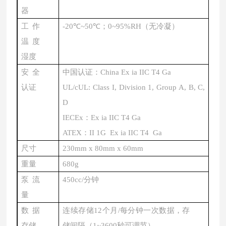
器
工作
-20℃~50℃；0~95%RH（无冷凝）
温度
湿度
安全
中国认证：
China Ex ia IIC T4 Ga
认证
UL/cUL: Class I, Division 1, Group A, B, C,
D
IECEx：Ex ia IIC T4 Ga
ATEX：II 1G Ex ia IIC T4 Ga
尺寸
230mm x 80mm x 60mm
重量
680g
泵流
450cc/分钟
量
数据
连续存储
12个月/每分钟一次数据，存
存储
储间隔（1~3600秒可调节）