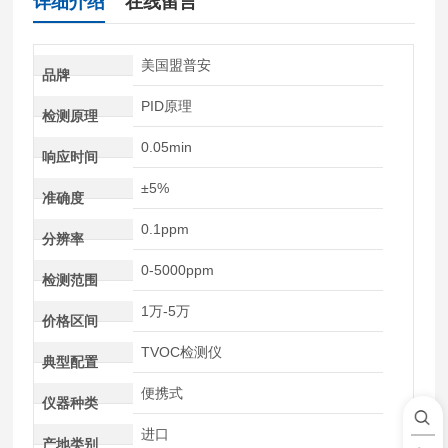
详细介绍
在线留言
美国盟普安
品牌
PID原理
检测原理
0.05min
响应时间
±5%
准确度
0.1ppm
分辨率
0-5000ppm
检测范围
1万-5万
价格区间
TVOC检测仪
典型配置
便携式
仪器种类
进口
产地类别