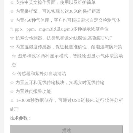
☆
支持中英文操作界面
，使用以及维护简单
☆
内置采样泵，可以实现长达
30米的采样距离
☆
内置
450种
气体库，客户也可根据需求自定义检测气体
☆
ppb、ppm、mg/m3以及ug/m3多种显示浓度单位
☆
长寿命检测器、抗臭氧和紫外线腐蚀
,高强度UV灯
☆
内置温湿度传感器，保证检测准确性
，
耐潮湿与防污染
☆
图形和数字两种显示模式，智能绘图显示气体浓度动
态
☆
传感器和紫外灯自动清洁
☆
内置蓝牙和无线传输模块，实现实时无线传输
☆
内置跌倒报警功能
☆
1~3600秒
数据储存，可通过
USB链接PC进行软件分析
处理
技术参数：
描述