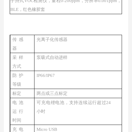
手持式
VOC检测仪，量程0-200ppm，分辨率0.001ppm，
BLE，红色橡胶套
传感
光离子化传感器
器
采样
泵吸式自动进样
方式
防护
IP66/IP67
等级
标定
两点或三点标定
电池
可充电锂电池，支持连续运行超过
24
运行
小时
时间
充电
Micro USB