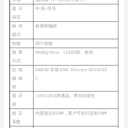
显示
中
/英+符号
语言
操作
检测和编程
模式
按键
四个按键
报警
90dB@30cm、LED闪烁、振动
方式
抗电
EMI/RF等级:EMC Directive 89/336/EE
磁辐
C
射
显示
128X128点阵液晶，带自动背光
屏
校正
内置超过
450种，客户可自行定制10种
系数