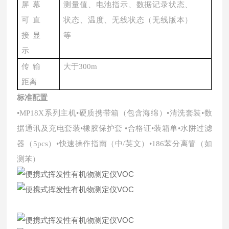
屏幕
测量值、电池指示、数据记录状态、
可直
状态、温度、无线状态（无线版本）
接显
等
示
传输
大于
300m
距离
标准配置
•MP18X系列主机•硬质携带箱（包含海绵）•清洗套装•数
据通讯及充电套装•橡胶保护套 •合格证•装箱单•水阱过滤
器（5pcs）•快速操作指南（中/英文）•186苯分离管（如
测苯）