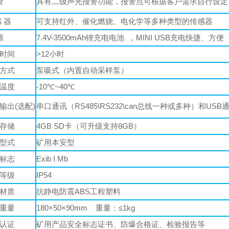
警
具有二级声光报警功能，报警点可根据客户需求自行设定，
感 器
可支持红外、催化燃烧、电化学等多种类型的传感器
源
7.4V-3500mAh锂充电电池 ，MINI USB充电快捷、方便
时间
>12小时
方式
泵吸式（内置自动采样泵）
温度
-10℃~40℃
输出(选配)
串口通讯（RS485\RS232\can总线一种或多种）和USB
存储
4GB SD卡（可升级支持8GB）
型式
矿用本安型
标志
Exib I Mb
等级
IP54
材质
抗静电防震ABS工程塑料
重量
180×50×90mm 重量：≤1kg
认证
矿用产品安全标志证书、防爆合格证、检验报告等