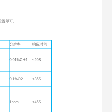
设置即可。
分辨率
响应时间
0.01%CH4
<20S
0.1%O2
<35S
1ppm
<45S