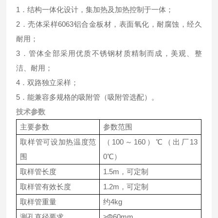
1．结构一体化设计，集加热及加热控制于一体；
2．壳体采样6063铝合金板材，表面氧化，耐腐蚀，经久
耐用；
3．管体全部采用优质不锈钢材质精制而成，美观、整
洁、耐用；
4．双路独立采样；
5．能兼容多规格的吸附管（吸附管选配）。
技术参数
主要参数
参数范围
取样管可设加热温度范
（100～160）℃（出厂13
围
0℃）
取样管长度
1.5m，可定制
取样管有效长度
1.2m，可定制
取样管重量
约4kg
测孔直径要求
≥Φ60mm