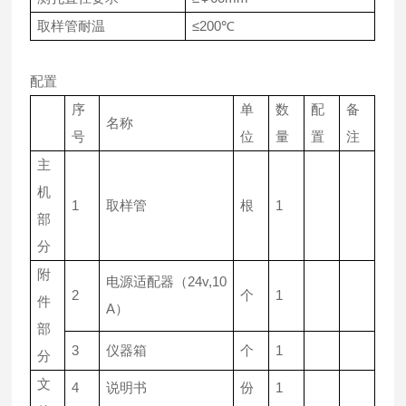
取样管耐温
≤200℃
配置
序
单
数
配
备
名称
号
位
量
置
注
主
机
1
取样管
根
1
部
分
附
电源适配器（24v,10
2
个
1
件
A）
部
3
仪器箱
个
1
分
文
4
说明书
份
1