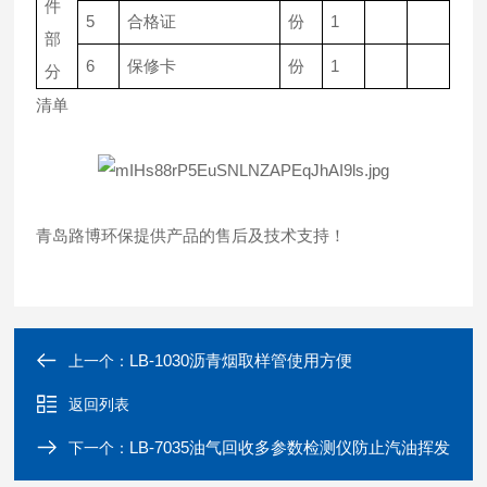
件
5
合格证
份
1
部
6
保修卡
份
1
分
清单
青岛路博环保提供产品的售后及技术支持！
LB-1030沥青烟取样管使用方便
上一个：
返回列表
LB-7035油气回收多参数检测仪防止汽油挥发
下一个：