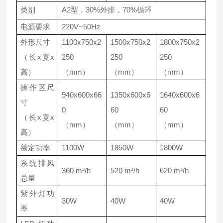
类别
A2型，30%外排，70%循环
电源要求
220V~50Hz
外形尺寸
1100x750x2
1500x750x2
1800x750x2
（长x宽x
250
250
250
高）
（mm）
（mm）
（mm）
操作区尺
940x600x66
1350x600x6
1640x600x6
寸
0
60
60
（长x宽x
（mm）
（mm）
（mm）
高）
额定功率
1100W
1850W
1800W
系统排风
360 m³/h
520 m³/h
620 m³/h
总量
紫外灯功
30W
40W
40W
率