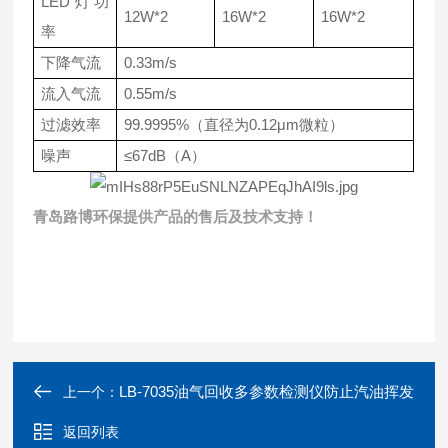
LED灯功
12W*2
16W*2
16W*2
率
下降气流
0.33m/s
流入气流
0.55m/s
过滤效率
99.9995%（直径为0.12μm微粒）
噪声
≤67dB（A）
青岛路博环保提供产品的售后及技术支持！
LB-7035油气回收多参数检测仪防止汽油挥发
上一个：
返回列表