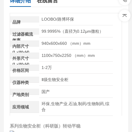
详细介绍
在线留言
LOOBO/路博环保
品牌
99.9995%（直径为0.12μm微粒）
过滤器截流
效率
940x600x660 （mm）mm
内部尺寸
(LxWxH)
1100x750x2250 （mm）mm
外形尺寸
(LxWxH)
1-2万
价格区间
Ⅱ级生物安全柜
仪器种类
国产
产地类别
环保,生物产业,石油,制药/生物制药,综
应用领域
合
系列生物安全柜（科研版）转动平稳