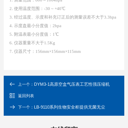
1. 测量范围：800～1064hpa
2. 使用温度范围：-30 ~ +40℃
3. 经过温度、示度和补充订正后的测量误差不大于3.3hpa
4. 示度盘最小分度值：2hpa
5. 附温表最小分度值：1℃
6. 仪器重量不大于1.5Kg
7. 仪器尺寸：156mm×156mm×115mm
DYM3-1高原空盒气压表工艺性强压缩机
上一个：
返回列表
LB-9110系列生物安全柜提供无菌无尘
下一个：