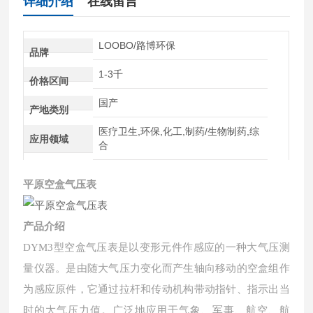
详细介绍
在线留言
LOOBO/路博环保
品牌
1-3千
价格区间
国产
产地类别
医疗卫生,环保,化工,制药/生物制药,综
应用领域
合
平原空盒气压表
产品介绍
DYM3型空盒气压表是以变形元件作感应的一种大气压测
量仪器。是由随大气压力变化而产生轴向移动的空盒组作
为感应原件，它通过拉杆和传动机构带动指针、指示出当
时的大气压力值。广泛地应用于气象、军事、航空、航