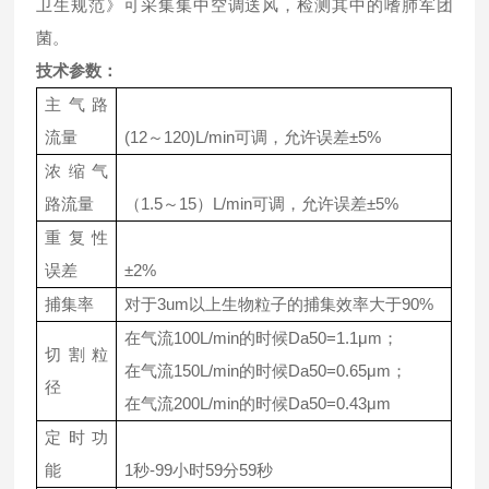
卫生规范》可采集集中空调送风，检测其中的嗜肺军团
菌。
技术参数：
主气路
流量
(12～120)L/min可调，允许误差±5%
浓缩气
路流量
（1.5～15）L/min可调，允许误差±5%
重复性
误差
±2%
捕集率
对于3um以上生物粒子的捕集效率大于90%
在气流100L/min的时候Da50=1.1μm；
切割粒
在气流150L/min的时候Da50=0.65μm；
径
在气流200L/min的时候Da50=0.43μm
定时功
能
1秒-99小时59分59秒