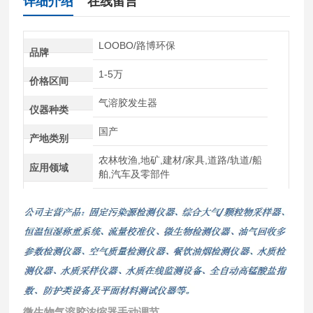
详细介绍
在线留言
LOOBO/路博环保
品牌
1-5万
价格区间
气溶胶发生器
仪器种类
国产
产地类别
农林牧渔,地矿,建材/家具,道路/轨道/船
应用领域
舶,汽车及零部件
微生物气溶胶浓缩器手动调节