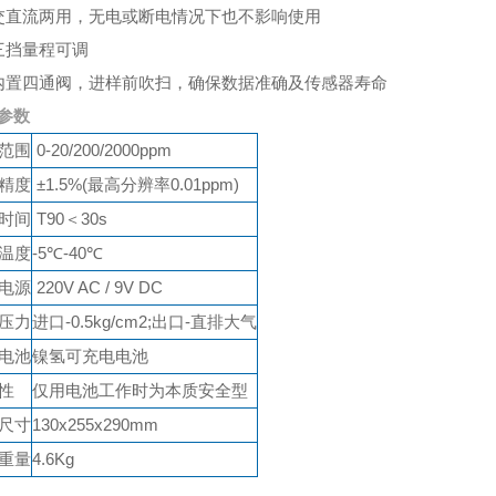
交直流两用，无电或断电情况下也不影响使用
三挡量程可调
内置四通阀，进样前吹扫，确保数据准确及传感器寿命
参数
范围
0-20/200/2000ppm
精度
±1.5%(最高分辨率0.01ppm)
时间
T90＜30s
温度
-5℃-40℃
电源
220V AC / 9V DC
压力
进口-0.5kg/cm2;出口-直排大气
电池
镍氢可充电电池
性
仅用电池工作时为本质安全型
尺寸
130x255x290mm
重量
4.6Kg