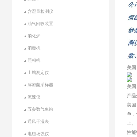
含湿量检测仪
油气回收装置
消化炉
消毒机
照相机
美国 
土壤测定仪
浮游菌采样器
美国 
产品
流速仪
美国
五参数气象站
单，
通风干湿表
上。
性能
电磁场强仪