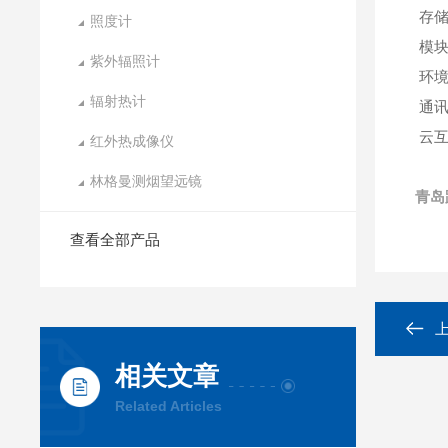
存储
照度计
模块
紫外辐照计
环境监
辐射热计
通讯
云互
红外热成像仪
林格曼测烟望远镜
青岛
查看全部产品
相关文章
Related Articles