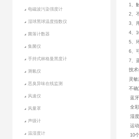
1、
电磁波污染强度计
2、
湿球黑球温度指数仪
3、
4、
菌落计数器
5、
集菌仪
6、
手持式林格曼黑度计
7、
技术
测氡仪
灵敏度：
恶臭异味在线监测
不确
风速仪
蓝牙
全彩
风量罩
湿度
声级计
运动
温湿度计
10