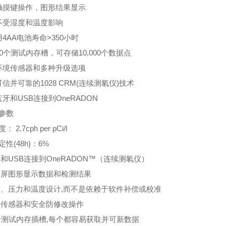
触摸键操作，图形结果显示
不受湿度和温度影响
用4AA电池寿命>350小时
10个测试内存槽，可存储10,000个数据点
环境传感器和多种升级选项
可信并可靠的1028 CRM(连续测氡仪)技术
蓝牙和USB连接到OneRADON
参数
 2.7cph per pCi/l
定性(48h)：6%
和USB连接到OneRADON™（连续测氡仪）
屏图形显示数据和检测结果
、压力和温度设计,而不是依赖于软件补偿或校准
传感器和安全防修改操作
个测试内存插槽,每个都容易获取并可新数据